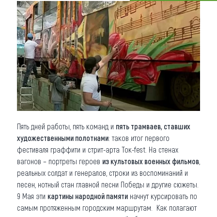
Что привезти (сувениры)
О регионе
Коллекция впечатлений
Другие рубрики
Пять дней работы, пять команд и
пять трамваев, ставших
художественными полотнами
: таков итог первого
фестиваля граффити и стрит-арта Ток-fest. На стенах
вагонов – портреты героев
из культовых военных фильмов
,
реальных солдат и генералов, строки из воспоминаний и
песен, нотный стан главной песни Победы и другие сюжеты.
9 Мая эти
картины народной памяти
начнут курсировать по
самым протяженным городским маршрутам. Как полагают