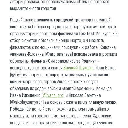
авторы росписи, ее первоначальный облик не потеряет
выразительности года три.
Редкий шанс
расписать городской транспорт
памятной
символикой Победы предоставили барнаульским райтерам
организаторы и партнеры
фестиваля Ток-fest
. Конкурсный
отбор сюжетов объявили в конце марта, а 4 мая пять
финалистов с помощниками приступили к работе. Кристина
Ананьева-Головина (@art_ananeva) использовала в росписи
образы из
фильма «Они сражались за Родину»
–
последнего, в котором снялся
Василий Шукшин
. Иван Быков
(@ibykovv) нарисовал
портреты реальных участников
войны
: маршалов, героев Алтая и простых солдат,
объединив их родом войск и «лентой времени». Команда
Ивана Илющенко (
@ivann_pro
) и Николая Замятина
(@nikolayzamyatin) за основу сюжета взяла
главную песню
Победы
. Ее нотный стан похож на рельсы трамвайного
маршрута, на горожан смотрят авторы песни. Художники
соединили в изображении символы, передающие
чувство