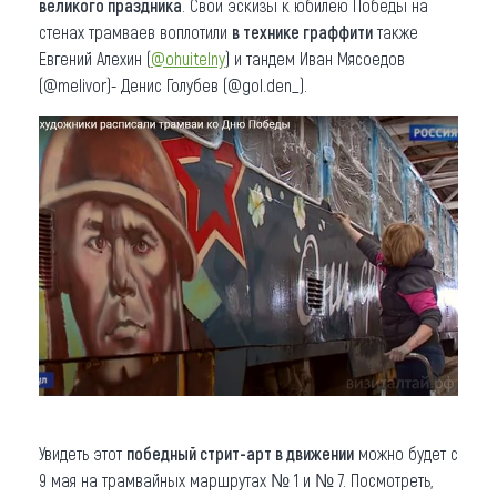
великого праздника
. Свои эскизы к юбилею Победы на
стенах трамваев воплотили
в технике граффити
также
Евгений Алехин (
@ohuitelny
) и тандем Иван Мясоедов
(@melivor)- Денис Голубев (@gol.den_).
Увидеть этот
победный стрит-арт в движении
можно будет с
9 мая на трамвайных маршрутах № 1 и № 7. Посмотреть,