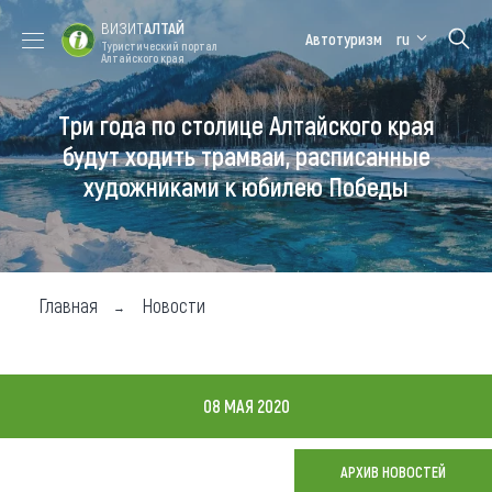
ВИЗИТ
АЛТАЙ
Автотуризм
ru
Туристический портал
Алтайского края
Три года по столице Алтайского края
Форум VISIT
Цветение
Медицинский
Алтайская
ALTAI
маральника
форум
зимовка
будут ходить трамваи, расписанные
художниками к юбилею Победы
Туры
Где побывать
Чем заняться
Главная
Новости
Где остановиться
Где поесть
08 МАЯ 2020
Карта
АРХИВ НОВОСТЕЙ
Новости