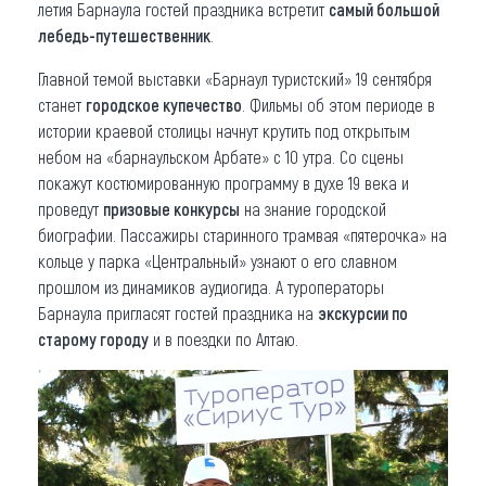
летия Барнаула гостей праздника встретит
самый большой
лебедь-путешественник
.
Главной темой выставки «Барнаул туристский» 19 сентября
станет
городское купечество
. Фильмы об этом периоде в
истории краевой столицы начнут крутить под открытым
небом на «барнаульском Арбате» с 10 утра. Со сцены
покажут костюмированную программу в духе 19 века и
проведут
призовые конкурсы
на знание городской
биографии. Пассажиры старинного трамвая «пятерочка» на
кольце у парка «Центральный» узнают о его славном
прошлом из динамиков аудиогида. А туроператоры
Барнаула пригласят гостей праздника на
экскурсии по
старому городу
и в поездки по Алтаю.