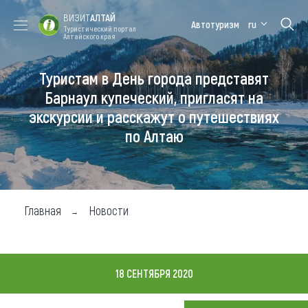
ВИЗИТ
АЛТАЙ
Автотуризм
ru
Туристический портал
Алтайского края
Туристам в День города представят
Форум VISIT
Цветение
Медицинский
Алтайская
ALTAI
маральника
форум
зимовка
Барнаул купеческий, пригласят на
экскурсии и расскажут о путешествиях
Туры
по Алтаю
Где побывать
Чем заняться
Где остановиться
Главная
Новости
Где поесть
Карта
18 СЕНТЯБРЯ 2020
Новости