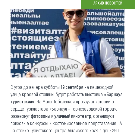
АРХИВ НОВОСТЕЙ
Что привезти (сувениры)
О регионе
Коллекция впечатлений
Другие рубрики
С утра до вечера субботы
19 сентября
на пешеходной
улице краевой столицы будет работать выставка
«Барнаул
туристский»
. На Мало-Тобольской прозвучат истории о
сердце туркластера «Барнаул – горнозаводской город»,
развернут
фотозоны и уличный кинотеатр
, организуют
призовые конкурсы и костюмированное представление. А
на стойке Туристского центра Алтайского края в день 290-