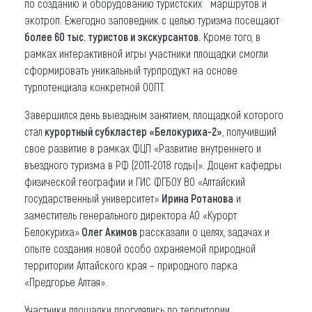
по созданию и оборудованию туристских маршрутов и
экотроп. Ежегодно заповедник с целью туризма посещают
более 60 тыс. туристов и экскурсантов.
Кроме того, в
рамках интерактивной игры участники площадки смогли
сформировать уникальный турпродукт на основе
турпотенциала конкретной ООПТ.
Завершился день выездным занятием, площадкой которого
стал
курортный субкластер «Белокуриха-2»
, получивший
свое развитие в рамках ФЦП «Развитие внутреннего и
въездного туризма в РФ (2011-2018 годы)». Доцент кафедры
физической географии и ГИС ФГБОУ ВО «Алтайский
государственный университет»
Ирина Ротанова
и
заместитель генерального директора АО «Курорт
Белокуриха»
Олег Акимов
рассказали о целях, задачах и
опыте создания новой особо охраняемой природной
территории Алтайского края – природного парка
«Предгорье Алтая».
Участники площадки прогулялись по территории