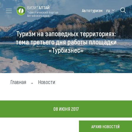
ВИЗИТ
АЛТАЙ
Автотуризм
ru
Туристический портал
Алтайского края
Туризм на заповедных территориях:
Форум VISIT
Цветение
Медицинский
Алтайская
ALTAI
маральника
форум
зимовка
тема третьего дня работы площадки
«Турбизнес»
Туры
Где побывать
Чем заняться
Главная
Новости
Где остановиться
Где поесть
08 ИЮНЯ 2017
Карта
АРХИВ НОВОСТЕЙ
Новости