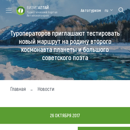
ВИЗИТ
АЛТАЙ
Автотуризм
ru
Туристический портал
Алтайского края
Туроператоров приглашают тестировать
Форум VISIT
Цветение
Медицинский
Алтайская
ALTAI
маральника
форум
зимовка
новый маршрут на родину второго
космонавта планеты и большого
Туры
советского поэта
Где побывать
Чем заняться
Где остановиться
Главная
Новости
Где поесть
Карта
26 ОКТЯБРЯ 2017
Новости