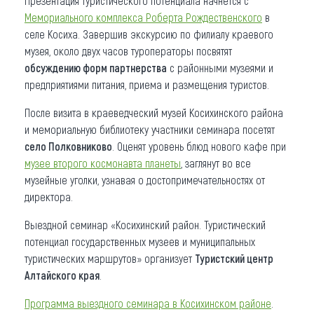
Презентация туристического потенциала начнется с
Мемориального комплекса Роберта Рождественского
в
селе Косиха. Завершив экскурсию по филиалу краевого
музея, около двух часов туроператоры посвятят
обсуждению форм партнерства
с районными музеями и
предприятиями питания, приема и размещения туристов.
После визита в краеведческий музей Косихинского района
и мемориальную библиотеку участники семинара посетят
село Полковниково
. Оценят уровень блюд нового кафе при
музее второго космонавта планеты
, заглянут во все
музейные уголки, узнавая о достопримечательностях от
директора.
Выездной семинар «Косихинский район. Туристический
потенциал государственных музеев и муниципальных
туристических маршрутов» организует
Туристский центр
Алтайского края
.
Программа выездного семинара в Косихинском районе
.