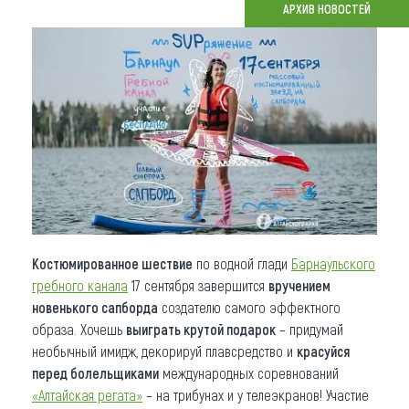
АРХИВ НОВОСТЕЙ
Что привезти (сувениры)
О регионе
Коллекция впечатлений
Другие рубрики
Костюмированное шествие
по водной глади
Барнаульского
гребного канала
17 сентября завершится
вручением
новенького сапборда
создателю самого эффектного
образа. Хочешь
выиграть крутой подарок
– придумай
необычный имидж, декорируй плавсредство и
красуйся
перед болельщиками
международных соревнований
«Алтайская регата»
– на трибунах и у телеэкранов! Участие