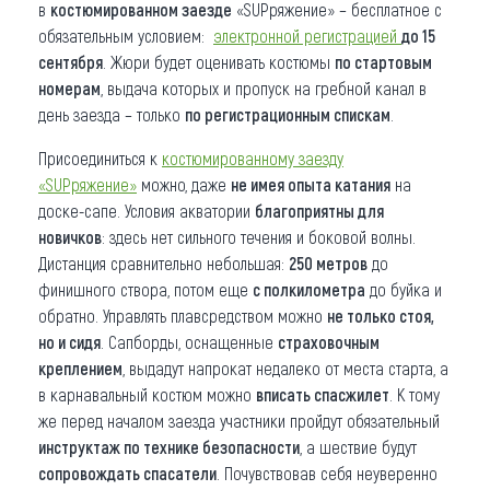
в
костюмированном заезде
«SUPряжение» – бесплатное с
обязательным условием:
электронной регистрацией
до 15
сентября
. Жюри будет оценивать костюмы
по стартовым
номерам
, выдача которых и пропуск на гребной канал в
день заезда – только
по регистрационным спискам
.
Присоединиться к
костюмированному заезду
«SUPряжение»
можно, даже
не имея опыта катания
на
доске-сапе. Условия акватории
благоприятны для
новичков
: здесь нет сильного течения и боковой волны.
Дистанция сравнительно небольшая:
250 метров
до
финишного створа, потом еще
с полкилометра
до буйка и
обратно. Управлять плавсредством можно
не только стоя,
но и сидя
. Сапборды, оснащенные
страховочным
креплением
, выдадут напрокат недалеко от места старта, а
в карнавальный костюм можно
вписать спасжилет
. К тому
же перед началом заезда участники пройдут обязательный
инструктаж по технике безопасности
, а шествие будут
сопровождать спасатели
. Почувствовав себя неуверенно