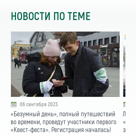
НОВОСТИ ПО ТЕМЕ
06 сентября 2023
0
«Безумный день», полный путешествий
Люби
во времени, проведут участники первого
«Алт
«Квест-феста». Регистрация началась!
заре