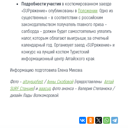
Подробности участия
в костюмированном заезде
«SUPряжение» опубликованы в
Положении
. Одно из
существенных – в соответствии с российским
законодательством получатель главного приза –
сапборда – должен будет самостоятельно уплатить
налог, которым облагают выигрыши, за отчетный
календарный год. Организует заезд «SUPряжение» и
конкурс на лучший костюм Туристский
информационный центр Алтайского края.
Информацию подготовила Елена Михова.
Фото –
altaysupfest
/
Анны Скобовой
(предоставлены
Алтай
SURF Станция
) и
aaacup
, фото анонса – Валерия Степанюка /
дизайн Лады Волкоморовой.