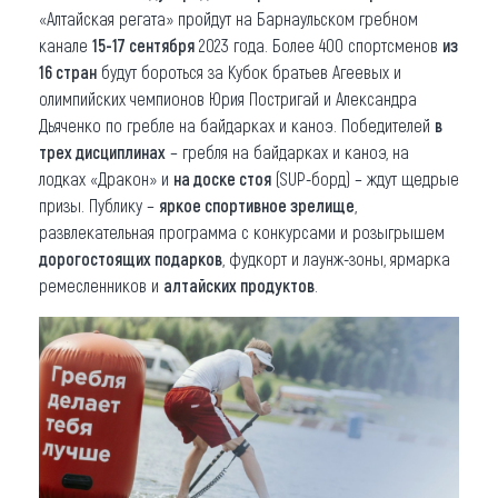
«Алтайская регата» пройдут на Барнаульском гребном
канале
15-17 сентября
2023 года. Более 400 спортсменов
из
16 стран
будут бороться за Кубок братьев Агеевых и
олимпийских чемпионов Юрия Постригай и Александра
Дьяченко по гребле на байдарках и каноэ. Победителей
в
трех дисциплинах
– гребля на байдарках и каноэ, на
лодках «Дракон» и
на доске стоя
(SUP-борд) – ждут щедрые
призы. Публику –
яркое спортивное зрелище
,
развлекательная программа с конкурсами и розыгрышем
дорогостоящих подарков
, фудкорт и лаунж-зоны, ярмарка
ремесленников и
алтайских продуктов
.