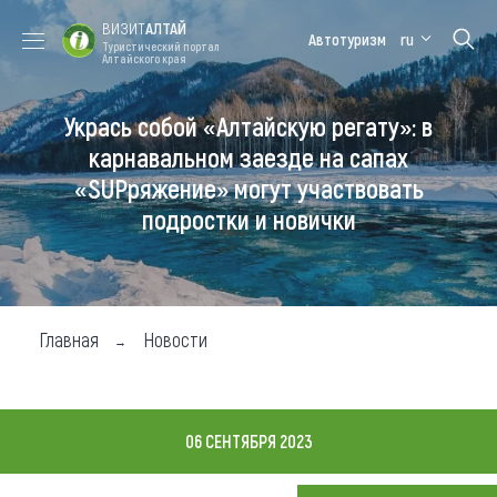
ВИЗИТ
АЛТАЙ
Автотуризм
ru
Туристический портал
Алтайского края
Укрась собой «Алтайскую регату»: в
Форум VISIT
Цветение
Медицинский
Алтайская
ALTAI
маральника
форум
зимовка
карнавальном заезде на сапах
«SUPряжение» могут участвовать
Туры
подростки и новички
Где побывать
Чем заняться
Где остановиться
Главная
Новости
Где поесть
Карта
06 СЕНТЯБРЯ 2023
Новости