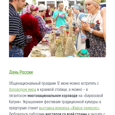
День России
Общенациональный праздник 12 июня можно встретить с
Хороводом мира
в краевой столице, а можно – в
гигантском
многонациональном хороводе
на «Бирюзовой
Катуни». Украшением фестиваля традиционной культуры в
предгорьях станет
выставка-ярмарка «Живое ремесло»
.
Любоваться работами
мастеров со всей страны
и уносить с