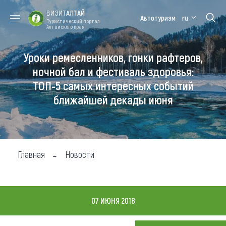
ВИЗИТ
АЛТАЙ
Автотуризм
ru
Туристический портал
Алтайского края
Уроки ремесленников, гонки рафтеров,
Форум VISIT
Цветение
Медицинский
Алтайская
ALTAI
маральника
форум
зимовка
ночной бал и фестиваль здоровья:
ТОП-5 самых интересных событий
Туры
ближайшей декады июня
Где побывать
Чем заняться
Где остановиться
Главная
Новости
Где поесть
Карта
07 ИЮНЯ 2018
Новости