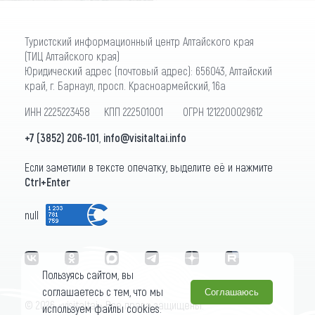
Туристский информационный центр Алтайского края
(ТИЦ Алтайского края)
Юридический адрес (почтовый адрес): 656043, Алтайский
край, г. Барнаул, просп. Красноармейский, 16а
ИНН 2225223458 КПП 222501001 ОГРН 1212200029612
+7 (3852) 206-101
,
info@visitaltai.info
Если заметили в тексте опечатку, выделите её и нажмите
Ctrl+Enter
null
Пользуясь сайтом, вы
соглашаетесь с тем, что мы
Соглашаюсь
© 2026 «visitaltai» Все права защищены.
используем файлы cookies.