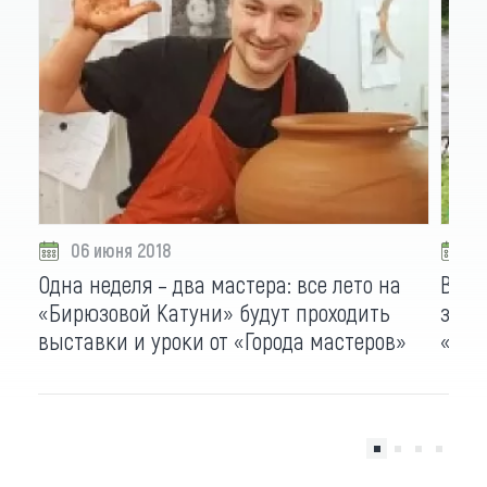
06 июня 2018
0
Одна неделя – два мастера: все лето на
В Де
«Бирюзовой Катуни» будут проходить
заве
выставки и уроки от «Города мастеров»
«Пес