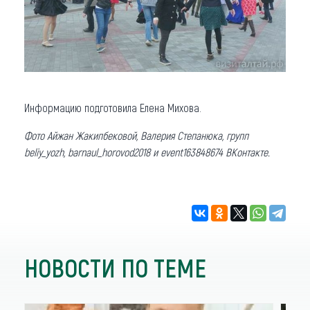
Информацию подготовила Елена Михова.
Фото Айжан Жакипбековой, Валерия Степанюка, групп
beliy_yozh, barnaul_horovod2018 и event163848674 ВКонтакте.
НОВОСТИ ПО ТЕМЕ