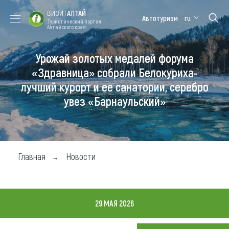
ВИЗИТ
АЛТАЙ
Автотуризм
ru
Туристический портал
Алтайского края
Урожай золотых медалей форума
Форум VISIT
Цветение
Медицинский
Алтайская
ALTAI
маральника
форум
зимовка
«Здравница» собрали Белокуриха-
лучший курорт и ее санатории, серебро
Туры
увез «Барнаульский»
Где побывать
Чем заняться
Где остановиться
Главная
Новости
Где поесть
Карта
29 МАЯ 2026
Новости