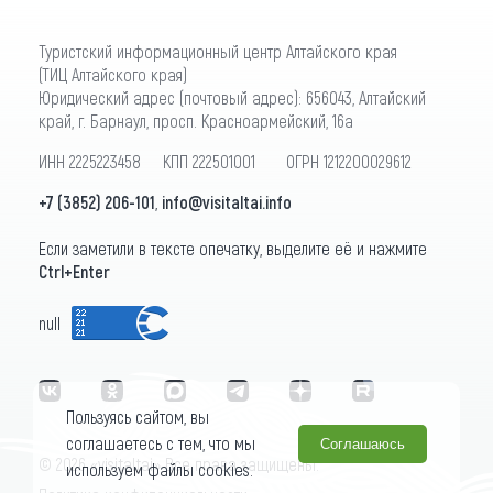
Туристский информационный центр Алтайского края
(ТИЦ Алтайского края)
Юридический адрес (почтовый адрес): 656043, Алтайский
край, г. Барнаул, просп. Красноармейский, 16а
ИНН 2225223458 КПП 222501001 ОГРН 1212200029612
+7 (3852) 206-101
,
info@visitaltai.info
Если заметили в тексте опечатку, выделите её и нажмите
Ctrl+Enter
null
Пользуясь сайтом, вы
соглашаетесь с тем, что мы
Соглашаюсь
© 2026 «visitaltai» Все права защищены.
используем файлы cookies.