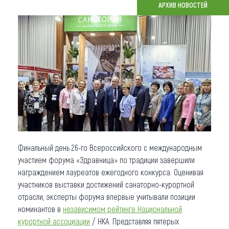
АРХИВ НОВОСТЕЙ
Что привезти (сувениры)
О регионе
Коллекция впечатлений
Другие рубрики
Финальный день 26-го Всероссийского с международным
участием форума «Здравница» по традиции завершили
награждением лауреатов ежегодного конкурса. Оценивая
участников выставки достижений санаторно-курортной
отрасли, эксперты форума впервые учитывали позиции
номинантов в
независимом рейтинге Национальной
курортной ассоциации
/ НКА. Представляя пятерых