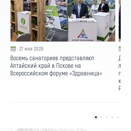
27 мая 2026
1
Восемь санаториев представляют
Деся
Алтайский край в Пскове на
лучш
Всероссийском форуме «Здравница»
прив
круп
Росс