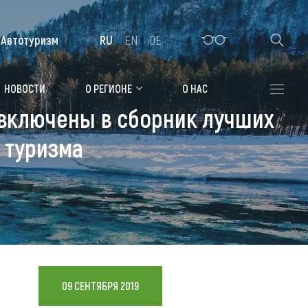
Автотуризм
RU
EN
DE
Алтайская зимовка
НОВОСТИ
О РЕГИОНЕ
О НАС
 включены в сборник лучших
Где остановиться
 туризма
Санатории
Гостиницы, отели
Коттеджи, базы
Сельские усадьбы
Мотели, придорожные отели
09 СЕНТЯБРЯ 2019