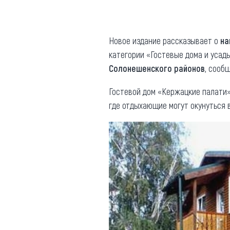
Где поесть
Кар
Нов
Рестораны
Новое издание рассказывает о
на
категории «Гостевые дома и усад
Кафе
Что 
Солонешенского районов
, сооб
Придорожные кафе
Гостевой дом «Кержацкие палати»
где отдыхающие могут окунуться 
Другие рубрики
О нас
Реестр туроператоров
Алтайского края
Реестр туристических
агентств Алтайского края