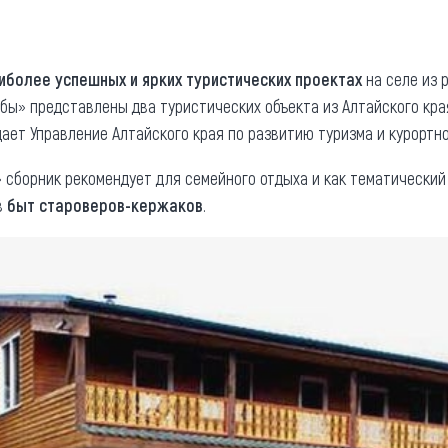
та
О регионе
ости
Общая информация
иболее успешных и ярких туристических проектах
на селе из 
ьбы» представлены два туристических объекта из Алтайского кра
Как добраться
привезти (сувениры)
щает Управление Алтайского края по развитию туризма и курортн
Люди, прославившие Ал
Карты и буклеты
 сборник рекомендует для семейного отдыха и как тематический
в
быт староверов-кержаков
.