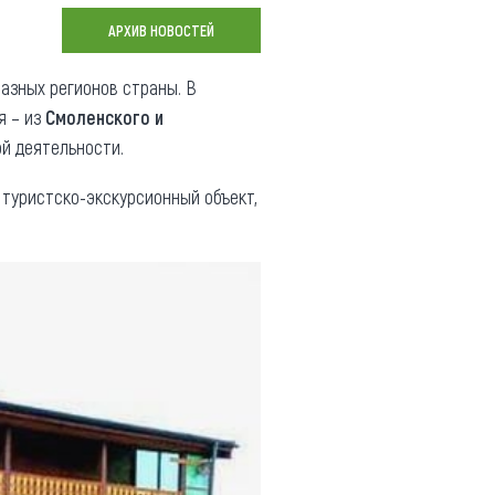
Коллекция впечатлений
АРХИВ НОВОСТЕЙ
Блог путешественника
разных регионов страны. В
я – из
Смоленского и
Видеогалерея
ой деятельности.
тай
Фотогалерея
 туристско-экскурсионный объект,