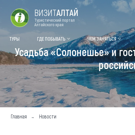
ВИЗИТ
АЛТАЙ
Туристический портал
Алтайского края
Форум VISIT ALTAI
Цвет
ТУРЫ
ГДЕ ПОБЫВАТЬ
ЧЕМ ЗАНЯТЬСЯ
Усадьба «Солонешье» и гос
Туры
Где
российс
Объек
Объек
Объек
Топ т
Для м
Главная
Новости