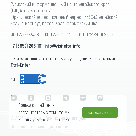
Туристский информационный центр Алтайского края
(ТИЦ Алтайского края)
Юридический адрес (почтовый адрес): 656043, Алтайский
край, г. Барнаул, просп. Красноармейский, 16а
ИНН 2225223458 КПП 222501001 ОГРН 1212200029612
+7 (3852) 206-101
,
info@visitaltai.info
Если заметили в тексте опечатку, выделите её и нажмите
Ctrl+Enter
null
Пользуясь сайтом, вы
соглашаетесь с тем, что мы
Соглашаюсь
© 2026 «visitaltai» Все права защищены.
используем файлы cookies.
Политика конфиденциальности