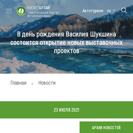
ВИЗИТ
АЛТАЙ
Автотуризм
ru
Туристический портал
Алтайского края
В день рождения Василия Шукшина
Форум VISIT
Цветение
Медицинский
Алтайская
ALTAI
маральника
форум
зимовка
состоится открытие новых выставочных
проектов
Туры
Где побывать
Чем заняться
Главная
Новости
Где остановиться
Где поесть
23 ИЮЛЯ 2021
Карта
АРХИВ НОВОСТЕЙ
Новости