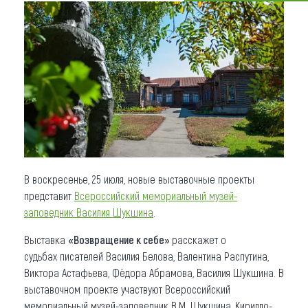
Что привезти (сувениры)
О регионе
Коллекция впечатлений
Другие рубрики
В воскресенье, 25 июля, новые выставочные проекты
представит
Всероссийский мемориальный
музей
-
заповедник Василия Шукшина
.
Выставка
«Возвращение к себе»
расскажет о
судьбах писателей Василия Белова, Валентина Распутина,
Виктора Астафьева, Фёдора Абрамова, Василия Шукшина. В
выставочном проекте участвуют Всероссийский
мемориальный музей-заповедник В.М. Шукшина, Кирилло-