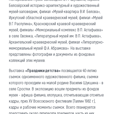
Белозёрский историко-архитектурный и художественный
музей-заповедник, филиал «Музей-квартира В.И. Белова»,
Иркутский областной краеведческий музей, филиал «Музей
В.Г. Распутина», Красноярский краевой краеведческий
музей, филиалы «Мемориальный комплекс В.П. Астафьева»
в селе Овсянка, «Литературный музей им. В.П. Астафьева»,
Архангельский краеведческий музей, филиал «Литературно-
мемориальный музей Ф.А. Абрамова». На выставке
представлены фотографии и документы из фондовых
коллекций этих музеев.
Выставка
«Праздники детства»
посвящается 40-летию
съемок одноименного художественного фильма, съемки
которого проходили на малой родине Василия Шукшина - в
селе Сростки. В экспозицию вошли предметы из фондов
музея - афиша фильма, хлопушка, отсчитывающая отснятые
кадры, приз XV Всесоюзного фестиваля (Таллин 1982 г.),
кадры и рабочие моменты съемок. Всего планируется
представить около пятидесяти предметов, часть из них