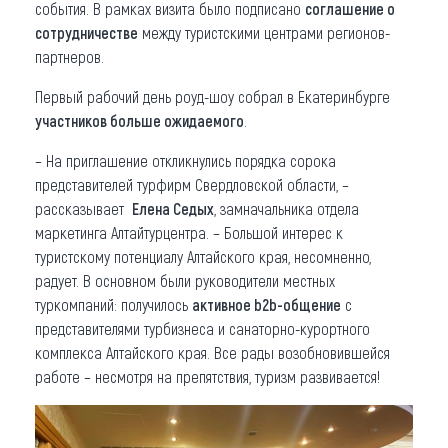
события. В рамках визита было подписано
соглашение о
сотрудничестве
между туристскими центрами регионов-
партнеров.
Первый рабочий день роуд-шоу собрал в Екатеринбурге
участников больше ожидаемого
.
– На приглашение откликнулись порядка сорока
представителей турфирм Свердловской области, –
рассказывает
Елена Седых
, замначальника отдела
маркетинга Алтайтурцентра. – Большой интерес к
туристскому потенциалу Алтайского края, несомненно,
радует. В основном были руководители местных
туркомпаний: получилось
активное b2b-общение
с
представителями турбизнеса и санаторно-курортного
комплекса Алтайского края. Все рады возобновившейся
работе – несмотря на препятствия, туризм развивается!