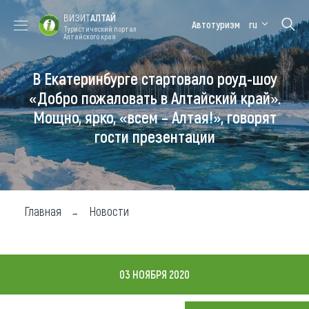
ВИЗИТ
АЛТАЙ
Автотуризм
ru
Туристический портал
Алтайского края
В Екатеринбурге стартовало роуд-шоу
Форум VISIT
Цветение
Медицинский
Алтайская
ALTAI
маральника
форум
зимовка
«Добро пожаловать в Алтайский край».
Мощно, ярко, «всем – Алтая!», говорят
Туры
гости презентации
Где побывать
Чем заняться
Где остановиться
Главная
Новости
Где поесть
Карта
03 НОЯБРЯ 2020
Новости