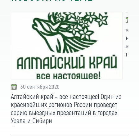
2
«Мы 
нам 
«Доб
побы
30 сентября 2020
Алтайский край – все настоящее! Один из
красивейших регионов России проведет
серию выездных презентаций в городах
Урала и Сибири