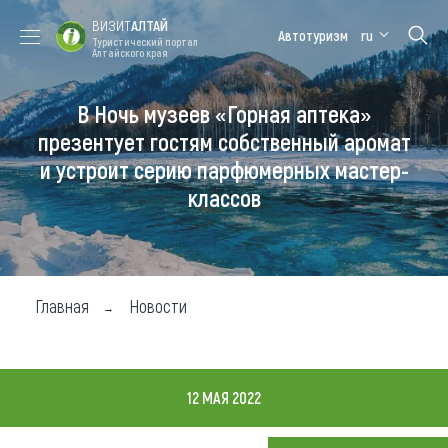
ВИЗИТ
АЛТАЙ
Автотуризм
ru
Туристический портал
Алтайского края
В Ночь музеев «Горная аптека»
Форум VISIT
Цветение
Медицинский
Алтайская
ALTAI
маральника
форум
зимовка
презентует гостям собственный аромат
и устроит серию парфюмерных мастер-
Туры
классов
Где побывать
Чем заняться
Где остановиться
Главная
Новости
Где поесть
Карта
12 МАЯ 2022
Новости