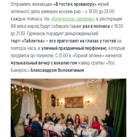
Отправлять желающих
«В гости к провизору»
музей
аптечного дела намерен восемь раз – с 19.30 до 23.00
каждые полчаса. На
«Купеческое чаепитие»
в ресторации
XIX века народ будут собирать также
раз в полчаса
с 19.30
до 21.30. Гурманов порадует деньрожденьский
торт-«Таблетка» – его
приготовят на глазах у гостей
за
полтора часа, и
уличный праздничный перфоманс
, который
продлится до полуночи. С 21.00 в «Горной аптеке» начнется
музыкальный вечер
с вока
листом
кавер-группы «Лос
Бакерос»
Александром Волокитиным
.