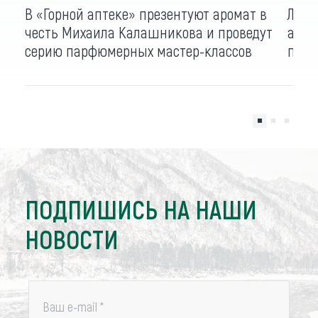
В «Горной аптеке» презентуют аромат в
Лине
честь Михаила Калашникова и проведут
апте
серию парфюмерных мастер-классов
посв
ПОДПИШИСЬ НА НАШИ
НОВОСТИ
Ваш e-mail
*