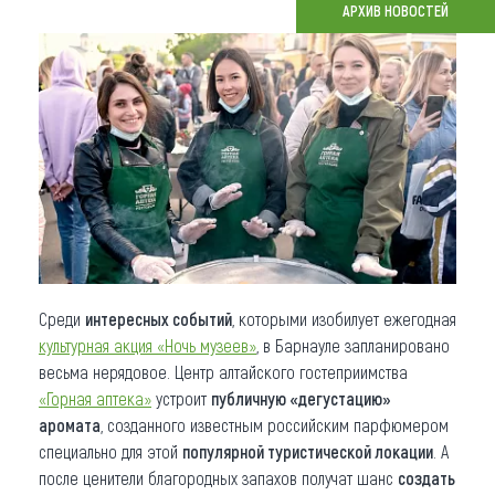
АРХИВ НОВОСТЕЙ
Что привезти (сувениры)
О регионе
Коллекция впечатлений
Другие рубрики
Среди
интересных событий
, которыми изобилует ежегодная
культурная акция «Ночь музеев»
, в Барнауле запланировано
весьма нерядовое. Центр алтайского гостеприимства
«Горная аптека»
устроит
публичную «дегустацию»
аромата
, созданного известным российским парфюмером
специально для этой
популярной туристической локации
. А
после ценители благородных запахов получат шанс
создать