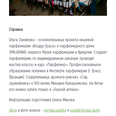
Справка
Ольга Замилова – основательница проекта нишевой
парфюмерии «Воздух Граса» и парфюмерного дома
ЭMILI&MARI, первого Музея парфюмерии в Удмуртии. Создает
парфюмерию по индивидуальным заказам, проводит
мастер-классы и курс «Парфюмер». Профессиональное
образование получила в Институте парфюмерии (г. Грасс,
Франция). Создательница аромата-унисекс «Сад
оружейника» к 100-летию Михаила Калашникова. На Алтае
его можно купить только в «Горной аптеке».
Информацию подготовила Елена Михова.
Фото
и фото анонса –
gornaia.apteka
и
vozdukhgrasa_butik
.