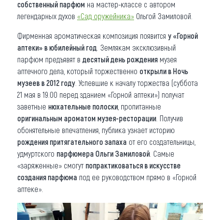
собственный парфюм
на мастер-классе с автором
легендарных духов
«Сад оружейника»
Ольгой Замиловой.
Фирменная ароматическая композиция появится
у «Горной
аптеки» в юбилейный год
. Землякам эксклюзивный
парфюм предъявят в
десятый день рождения
музея
аптечного дела, который торжественно
открыли в Ночь
музеев в 2012 году
. Успевшие к началу торжества (суббота
21 мая в 19.00 перед зданием «Горной аптеки») получат
заветные
нюхательные полоски
, пропитанные
оригинальным ароматом музея-ресторации
. Получив
обонятельные впечатления, публика узнает историю
рождения притягательного запаха
от его создательницы,
удмуртского
парфюмера Ольги Замиловой
. Самые
«заряженные» смогут
попрактиковаться в искусстве
создания парфюма
под ее руководством прямо в «Горной
аптеке».