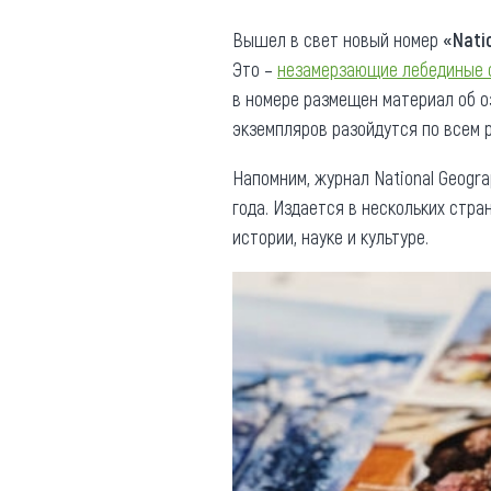
Где поесть
Кар
Вышел в свет новый номер
«Nati
Это –
незамерзающие лебединые о
Нов
Рестораны
в номере размещен материал об о
Кафе
Что 
экземпляров разойдутся по всем 
Придорожные кафе
Напомним, журнал National Geogr
года. Издается в нескольких стран
истории, науке и культуре.
Другие рубрики
О нас
Реестр туроператоров
Алтайского края
Реестр туристических
агентств Алтайского края