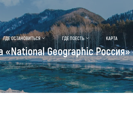
ение маральника
Медицинский форум
ГДЕ ОСТАНОВИТЬСЯ
ГДЕ ПОЕСТЬ
КАРТА
 «National Geographic Россия» 
 побывать
Чем заняться
ты природы
Календарь событий
ты истории и культуры
Аудиогид
ты развлечений
Мой маршрут
уристических мест
аломобильных граждан