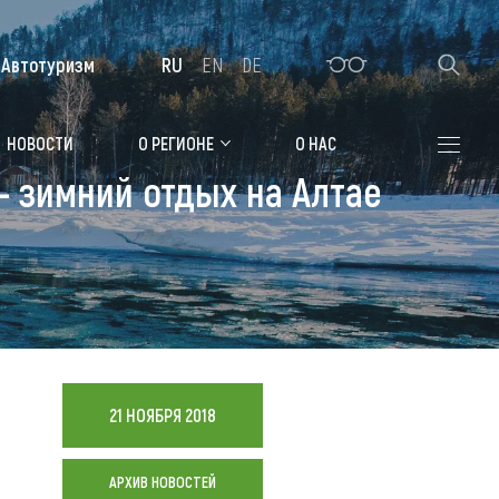
Автотуризм
RU
EN
DE
Алтайская зимовка
НОВОСТИ
О РЕГИОНЕ
О НАС
- зимний отдых на Алтае
Где остановиться
Санатории
Гостиницы, отели
Коттеджи, базы
Сельские усадьбы
21 НОЯБРЯ 2018
Мотели, придорожные отели
АРХИВ НОВОСТЕЙ