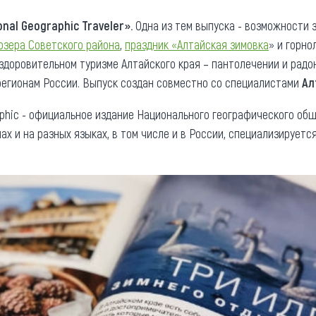
та
О регионе
onal Geographic Traveler».
Одна из тем выпуска - возможности з
зера Советского района
,
праздник «Алтайская зимовка
» и горн
ости
Общая информация
здоровительном туризме Алтайского края – пантолечении и радон
Как добраться
привезти (сувениры)
регионам России. Выпуск создан совместно со специалистами
Ал
Люди, прославившие Ал
aphic - официальное издание Национального географического общ
Карты и буклеты
ах и на разных языках, в том числе и в России, специализируется