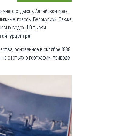
Коллекция впечатлений
имнего отдыха в Алтайском крае.
олыжные трассы Белокурихи. Также
Блог путешественника
овых водах. 110 тысяч
Видеогалерея
тайтурцентра.
тай
Фотогалерея
ества, основанное в октябре 1888
 на статьях о географии, природе,