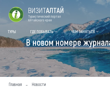
ВИЗИТ
АЛТАЙ
Туристический портал
Алтайского края
Форум VISIT ALTAI
Цвет
ТУРЫ
ГДЕ ПОБЫВАТЬ
ЧЕМ ЗАНЯТЬСЯ
В новом номере журнала
Туры
Где
Объек
Объек
Объек
Главная
Новости
Топ т
Для м