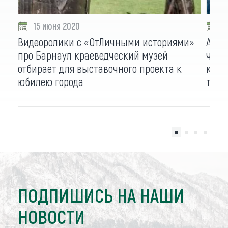
15 июня 2020
1
Видеоролики с «ОтЛичными историями»
Алтаи
про Барнаул краеведческий музей
челл
отбирает для выставочного проекта к
каки
юбилею города
так
ПОДПИШИСЬ НА НАШИ
НОВОСТИ