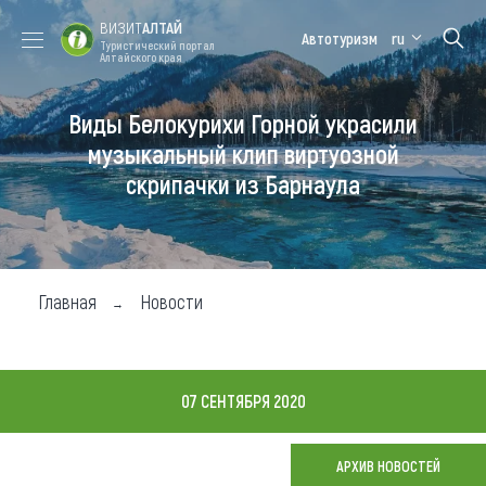
ВИЗИТ
АЛТАЙ
Автотуризм
ru
Туристический портал
Алтайского края
Виды Белокурихи Горной украсили
Форум VISIT
Цветение
Медицинский
Алтайская
ALTAI
маральника
форум
зимовка
музыкальный клип виртуозной
скрипачки из Барнаула
Туры
Где побывать
Чем заняться
Главная
Новости
Где остановиться
Где поесть
07 СЕНТЯБРЯ 2020
Карта
АРХИВ НОВОСТЕЙ
Новости