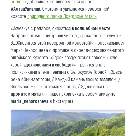
региона
добавила к ее видеозаписи хэштег
#АлтайУдивляй
. Смотрим и удивляемся невероятной
красоте
природного парка Предгорье Алтая»
.
«Исчезнув с радаров, оказаться
в волшебном месте
!
Набрать полные пригоршни чистого, ароматного воздуха и
ВДОХновиться этой невероятной красотой!» – рассказывает
Мария Нехорошева о прогулке в окрестностях знаменитого
алтайского курорта. «Здесь воздух пахнет совсем иначе:
хвоей,
вдохновением и свободой
» – делится она с
подписчиками впечатлениями о Белокурихе Горной. «Здесь
река обнимает горы, / Каждый камень лаская взглядом. /
Здесь все мысли стремятся в небо, / Здесь
закат с
ароматом мяты
», – пишет скрипачка в своем аккаунте
maria_nehorosheva
в Инстаграм.