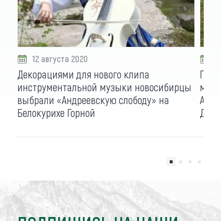
12 августа 2020
0
Декорациями для нового клипа
Гимн
инструментальной музыки новосибирцы
моло
выбрали «Андреевскую слободу» на
Алта
Белокурихе Горной
День