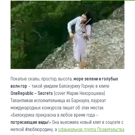
Что привезти (сувениры)
О регионе
Коллекция впечатлений
Другие рубрики
Покатые скалы, простор, высота,
море зелени и голубых
волн гор
– такой увидели Белокуриху Горную в клипе
OneRepublic – Secrets
(cover Мария Нехорошева).
Талантливая исполнительница из Барнаула, лауреат
международных конкурсов пишет об этих местах:
«Белокуриха прекрасна в любое время года –
потрясающие виды
!» Она выложила новый клип в соцсети с
меткой #люблюродину, а
официальная группа Правительства