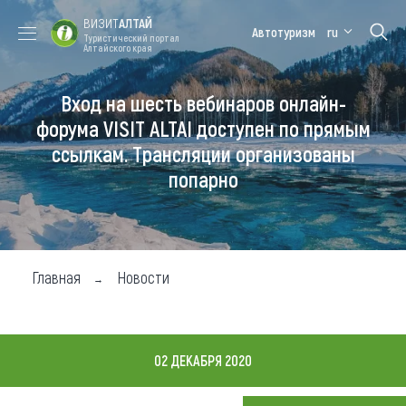
ВИЗИТ
АЛТАЙ
Автотуризм
ru
Туристический портал
Алтайского края
Вход на шесть вебинаров онлайн-
Форум VISIT
Цветение
Медицинский
Алтайская
ALTAI
маральника
форум
зимовка
форума VISIT ALTAI доступен по прямым
ссылкам. Трансляции организованы
Туры
попарно
Где побывать
Чем заняться
Где остановиться
Главная
Новости
Где поесть
Карта
02 ДЕКАБРЯ 2020
Новости