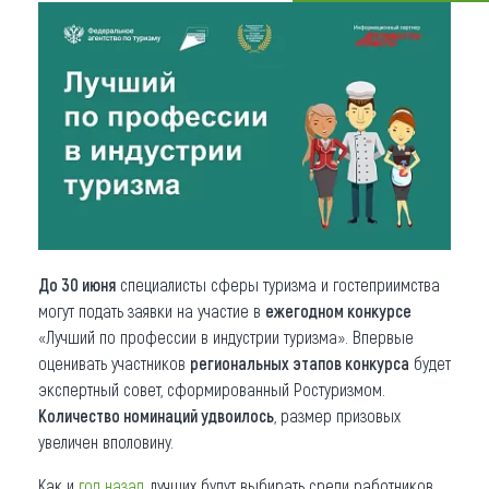
Что привезти (сувениры)
О регионе
Коллекция впечатлений
Другие рубрики
До 30 июня
специалисты сферы туризма и гостеприимства
могут подать заявки на участие в
ежегодном конкурсе
«Лучший по профессии в индустрии туризма». Впервые
оценивать участников
региональных этапов конкурса
будет
экспертный совет, сформированный Ростуризмом.
Количество номинаций удвоилось
, размер призовых
увеличен вполовину.
Как и
год назад
, лучших будут выбирать среди работников