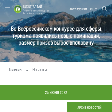
ВИЗИТ
АЛТАЙ
Автотуризм
ru
Туристический портал
Алтайского края
Во Всероссийском конкурсе для сферы
Форум VISIT
Цветение
Медицинский
Алтайская
ALTAI
маральника
форум
зимовка
туризма появились новые номинации,
размер призов вырос вполовину
Туры
Где побывать
Чем заняться
Главная
Новости
Где остановиться
Где поесть
23 ИЮНЯ 2022
Карта
АРХИВ НОВОСТЕЙ
Новости