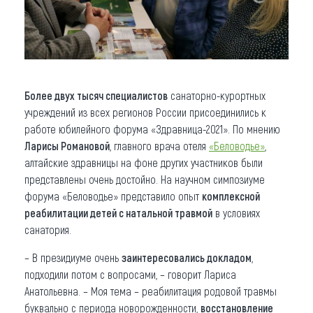
Более двух тысяч специалистов
санаторно-курортных
учреждений из всех регионов России присоединились к
работе юбилейного форума «Здравница-2021». По мнению
Ларисы Романовой
, главного врача отеля
«Беловодье»
,
алтайские здравницы на фоне других участников были
представлены очень достойно. На научном симпозиуме
форума «Беловодье» представило опыт
комплексной
реабилитации детей с натальной травмой
в условиях
санатория.
– В президиуме очень
заинтересовались докладом
,
подходили потом с вопросами, – говорит Лариса
Анатольевна. – Моя тема – реабилитация родовой травмы
буквально с периода новорожденности,
восстановление