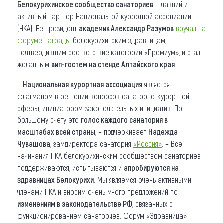
Белокурихинское сообщество санаториев
– давний и
активный партнер Национальной курортной ассоциации
(НКА). Ее президент
академик Александр Разумов
вручал на
форуме награды
белокурихинским здравницам,
подтвердившим соответствие категории «Премиум», и стал
желанным
вип-гостем на стенде Алтайского края
.
–
Национальная курортная ассоциация
является
флагманом в решении вопросов санаторно-курортной
сферы, инициатором законодательных инициатив. По
большому счету это
голос каждого санатория в
масштабах всей страны
, – подчеркивает
Надежда
Чувашова
, замдиректора санатория
«Россия»
. – Все
начинания НКА белокурихинским сообществом санаториев
поддерживаются, испытываются и
апробируются на
здравницах Белокурихи
. Мы являемся очень активными
членами НКА и вносим очень много предложений по
изменениям в законодательстве РФ
, связанных с
функционированием санаториев. Форум «Здравница»