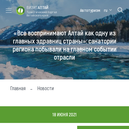
ВИЗИТ
АЛТАЙ
Автотуризм
ru
Туристический портал
Алтайского края
«Все воспринимают Алтай как одну из
Форум VISIT
Цветение
Медицинский
Алтайская
ALTAI
маральника
форум
зимовка
главных здравниц страны»: санатории
региона побывали на главном событии
Туры
отрасли
Где побывать
Чем заняться
Где остановиться
Главная
Новости
Где поесть
Карта
18 ИЮНЯ 2021
Новости