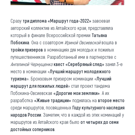
Сразу
три диплома «Маршрут года-2022»
завоевал
авторский коллектив из Алтайского края, представляла
который в финале Всероссийской премии
Татьяна
Побокина
. Она с соавтором
Ириной Овсиевской
вошла в
тройки призеров
в номинациях для молодых и пожилых
путешественников. Разработанный ими в партнерстве с
Ангелиной Чернущенко
квест «Серебряный след»
занял 3-е
место в номинации «
Лучший маршрут молодежного
туризма
». Бронзовым призером номинации «
Лучший
маршрут для пожилых людей
» стал проект тандема
Побокина-Овсиевская
«Дорогие мои земляки»
. А их
разработка
«Живые традиции»
поднялась на
второе место
среди маршрутов, посвященных
Году культурного наследия
народов России
. Заметим, что в каждой из этих номинаций у
маршрутов из Алтайского края было
от четырех до семи
достойных соперников
.