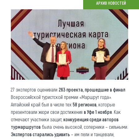
АРХИВ НОВОСТЕЙ
Что привезти (сувениры)
О регионе
Коллекция впечатлений
Другие рубрики
27 экспертов оценивали
263 проекта, прошедшие в финал
Всероссийской туристской премии «Маршрут года».
Алтайский край был в числе тех
58 регионов
, которые
презентовали жюри свои достижения
в Уфе 1 ноября
. Как
отмечают участники защит,
конкуренция среди авторов
турмаршрутов
была очень высокой, соперники – сильными.
Экспертов старались удивить
– им пели и танцевали,