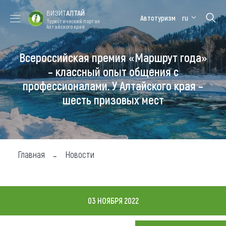
ВИЗИТ
АЛТАЙ
Автотуризм
ru
Туристический портал
Алтайского края
Всероссийская премия «Маршрут года»
Форум VISIT
Цветение
Медицинский
Алтайская
ALTAI
маральника
форум
зимовка
– классный опыт общения с
профессионалами. У Алтайского края –
Туры
шесть призовых мест
Где побывать
Чем заняться
Где остановиться
Главная
Новости
Где поесть
Карта
03 НОЯБРЯ 2022
Новости