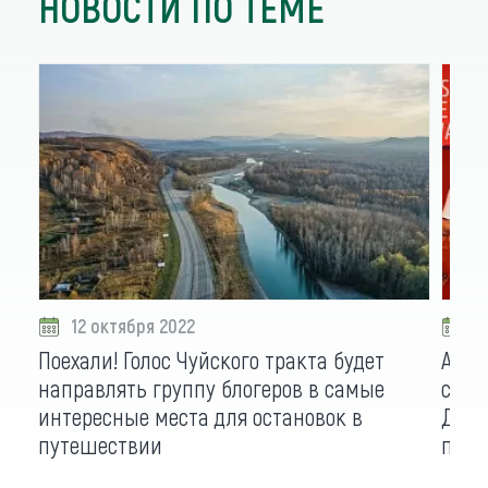
НОВОСТИ ПО ТЕМЕ
12 октября 2022
2
Поехали! Голос Чуйского тракта будет
Алта
направлять группу блогеров в самые
сиби
интересные места для остановок в
Две 
путешествии
по С