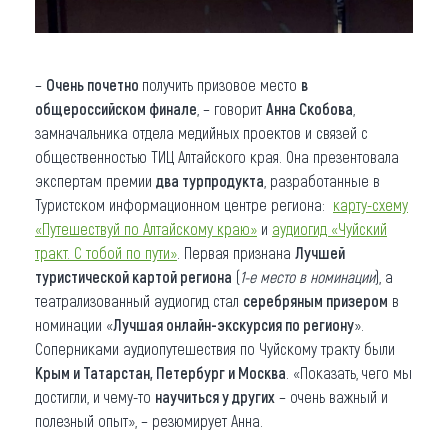
–
Очень
почетно
получить призовое место
в
общероссийском финале
, – говорит
Анна Скобова
,
замначальника отдела медийных проектов и связей с
общественностью ТИЦ Алтайского края. Она презентовала
экспертам премии
два турпродукта
, разработанные в
Туристском информационном центре региона:
карту-схему
«Путешествуй по Алтайскому краю»
и
аудиогид «Чуйский
тракт. С тобой по пути»
. Первая признана
Лучшей
туристической картой региона
(
1-е место
в номинации
), а
театрализованный аудиогид стал
серебряным призером
в
номинации «
Лучшая онлайн-экскурсия по региону
».
Соперниками аудиопутешествия по Чуйскому тракту были
Крым и Татарстан, Петербург и Москва
. «Показать, чего мы
достигли, и чему-то
научиться у других
– очень важный и
полезный опыт», – резюмирует Анна.