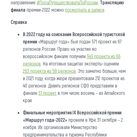
направление
#ПораПутешествоватьПоРоссии
.
Трансляцию
финала
премии-2022 можно
посмотреть в записи
.
Справка
В 2022 году на соискание Всероссийской туристской
премии
«Маршрут года» был подан 571 проект из 67
регионов России. Право на участие во
всероссийском финале получили
343 проекта из 66
регионов
. На итоговых защитах эксперты оценили
263 проекта из 58 регионов
. Это заметно больше, чем
в 2021 году, когда жюри презентовали 212 проектов из
40 регионов. Девять регионов СФО представили в
финале
51 проект
, в том числе восемь – из Алтайского
края.
Финальные мероприятия IX Всероссийской премии
«Маршрут года-2022»
провели в Уфе 31 октября – 2
ноября. Их организовали Министерство
предпринимательства и туризма Республики