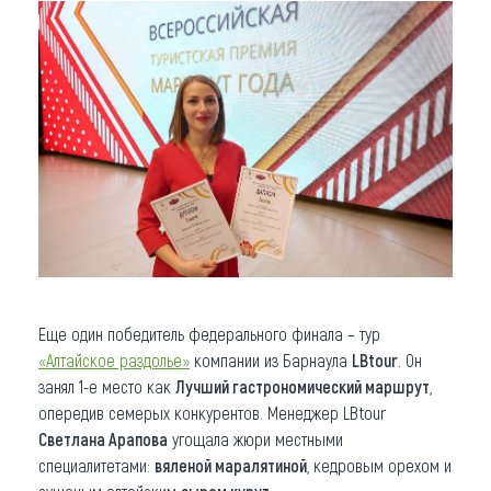
Еще один победитель федерального финала – тур
«Алтайское раздолье»
компании из Барнаула
LBtour
. Он
занял 1-е место как
Лучший гастрономический маршрут
,
опередив семерых конкурентов. Менеджер LBtour
Светлана Арапова
угощала жюри местными
специалитетами:
вяленой маралятиной
, кедровым орехом и