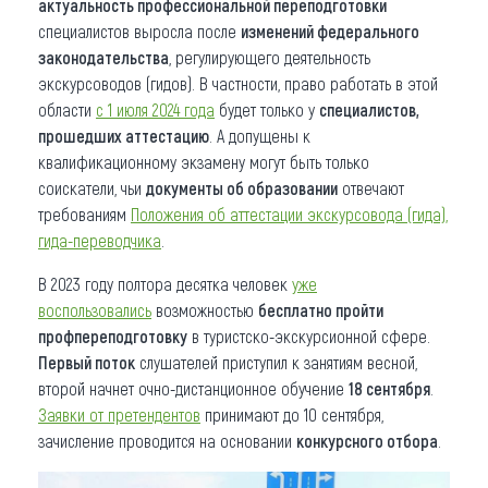
актуальность профессиональной переподготовки
специалистов выросла после
изменений федерального
законодательства
, регулирующего деятельность
экскурсоводов (гидов). В частности, право работать в этой
области
с 1 июля 2024 года
будет только у
специалистов,
прошедших аттестацию
. А допущены к
квалификационному экзамену могут быть только
соискатели, чьи
документы об образовании
отвечают
требованиям
Положения об аттестации экскурсовода (гида),
гида-переводчика
.
В 2023 году полтора десятка человек
уже
воспользовались
возможностью
бесплатно пройти
профпереподготовку
в туристско-экскурсионной сфере.
Первый поток
слушателей приступил к занятиям весной,
второй начнет очно-дистанционное обучение
18 сентября
.
Заявки от претендентов
принимают до 10 сентября,
зачисление проводится на основании
конкурсного отбора
.