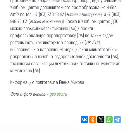
программе по направлению «Экскурсовод (гид)» уточняйте в
Учебном центре дополнительного профобразования ИнГео
АлтГУ по тел.: +7 (913) 238-18-92 (
Наталья Викторовна
) и +7 (903)
948-75-03 (
Мария Николаевна
). Также в Учебном центре ДПО
можно повысить квалификацию (
ПК
) / пройти
профессиональную переподготовку (
ПП
) по таким видам
деятельности, как инструктор-проводник (
ПК / ПП
),
инновационные направления медицинской климатологии и
рекреалогии в лечебно-оздоровительной деятельности (
ПК
),
технологии организации деятельности гостинично-туристских
комплексов (
ПП
).
Информацию подготовила Елена Михова.
Фото и фото анонса –
geo.asu.ru
.