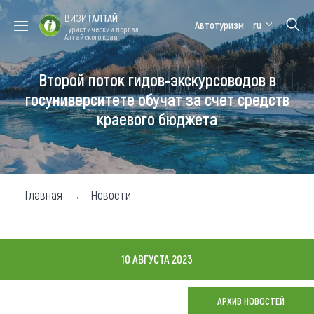
ВИЗИТ
АЛТАЙ
Автотуризм
ru
Туристический портал
Алтайского края
Второй поток гидов-экскурсоводов в
Форум VISIT
Цветение
Медицинский
Алтайская
ALTAI
маральника
форум
зимовка
госуниверситете обучат за счет средств
краевого бюджета
Туры
Где побывать
Чем заняться
Главная
Новости
Где остановиться
Где поесть
10 АВГУСТА 2023
Карта
АРХИВ НОВОСТЕЙ
Новости