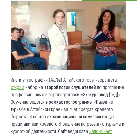
Что привезти (сувениры)
О регионе
Коллекция впечатлений
Другие рубрики
Институт географии (
ИнГео
) Алтайского госуниверситета
открыл
набор на
второй поток слушателей
по программе
профессиональной переподготовки
«Экскурсовод (гид)»
.
Обучение ведется
в рамках госпрограммы
«Развитие
туризма в Алтайском крае» за счет средств краевого
бюджета, В состав
экзаменационной комиссии
входят
представители краевого Управления по развитию туризма и
курортной деятельности. Сайт ведомства
напоминает
: