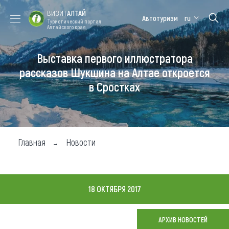
ВИЗИТ
АЛТАЙ
Автотуризм
ru
Туристический портал
Алтайского края
Выставка первого иллюстратора
Форум VISIT
Цветение
Медицинский
Алтайская
ALTAI
маральника
форум
зимовка
рассказов Шукшина на Алтае откроется
в Сростках
Туры
Где побывать
Чем заняться
Главная
Новости
Где остановиться
Где поесть
18 ОКТЯБРЯ 2017
Карта
АРХИВ НОВОСТЕЙ
Новости