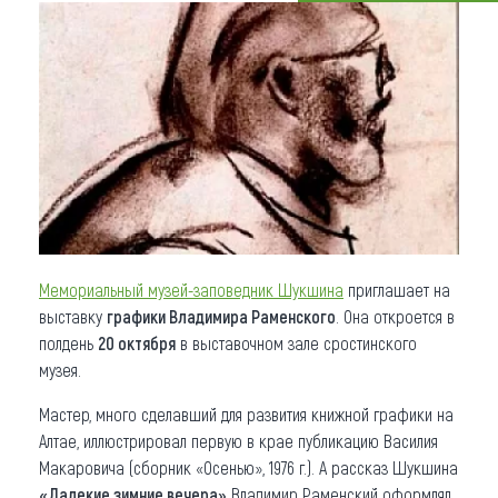
Что привезти (сувениры)
О регионе
Коллекция впечатлений
Другие рубрики
Мемориальный музей-заповедник Шукшина
приглашает на
выставку
графики Владимира Раменского
. Она откроется в
полдень
20 октября
в выставочном зале сростинского
музея.
Мастер, много сделавший для развития книжной графики на
Алтае, иллюстрировал первую в крае публикацию Василия
Макаровича (сборник «Осенью», 1976 г.). А рассказ Шукшина
«Далекие зимние вечера»
Владимир Раменский оформлял