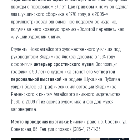
дважды с перерывом 27 лет.
Две гравюры
к нему он сделал
для шукшинского сборника в 1978 году, а в 2005-м
проиллюстрировал одноименное подарочное издание,
получив за него краевую премию «Золотой переплет» как
«Лучший художник книги».
Студенты Новоалтайского художественного училища под
руководством Владимира Александровича в 1994 году
оформляли
интерьер сростинского музея
. Экспозиция
графики к 90-летию художника станет его
четвертой
персональной выставкой
на родине Шукшина. Публика
увидит более 50 графических иллюстраций Владимира
Раменского к книгам Алтайского книжного издательства
(1960-е-2009 г.) из архива художника и фондов музея-
заповедника.
Место проведения выставки:
Бийский район, с. Сростки, ул.
Советская, 86. Тел. для справок (385-4) 76-11-35.