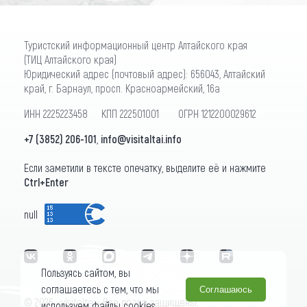
Туристский информационный центр Алтайского края
(ТИЦ Алтайского края)
Юридический адрес (почтовый адрес): 656043, Алтайский
край, г. Барнаул, просп. Красноармейский, 16а
ИНН 2225223458 КПП 222501001 ОГРН 1212200029612
+7 (3852) 206-101
,
info@visitaltai.info
Если заметили в тексте опечатку, выделите её и нажмите
Ctrl+Enter
null
Пользуясь сайтом, вы
соглашаетесь с тем, что мы
Соглашаюсь
© 2026 «visitaltai» Все права защищены.
используем файлы cookies.