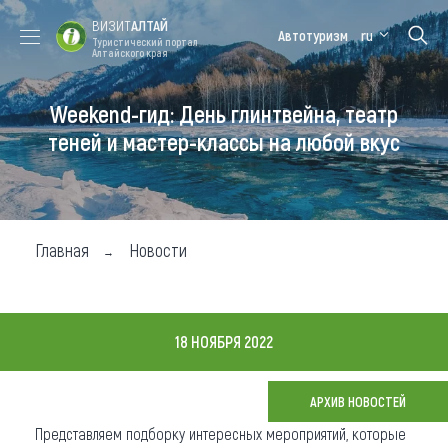
ВИЗИТ
АЛТАЙ
Автотуризм
ru
Туристический портал
Алтайского края
Weekend-гид: День глинтвейна, театр
Форум VISIT
Цветение
Медицинский
Алтайская
ALTAI
маральника
форум
зимовка
теней и мастер-классы на любой вкус
Туры
Где побывать
Главная
Новости
Чем заняться
Где остановиться
18 НОЯБРЯ 2022
Где поесть
Карта
АРХИВ НОВОСТЕЙ
Представляем подборку интересных мероприятий, которые
Новости