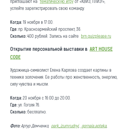
приглашают на
тематическую игру
от «КВИЗ, ПЛИЗ!»,
успейте зарегистрировать свою команду.
Когда:
19 ноября в 17:00.
Где:
пр.
Красноармейский проспект, 36.
Сколько:
400 рублей. Запись на сайте
brn.quizplease.ru
Открытие персональной выставки в
ART HOUSE
CODE
Художница-символист Елена Карлова создает картины в
технике золочения. Ее работы про женственность, энергию,
силу чувства и мысли.
Когда:
20 ноября с 16:00 до 20:00.
Где:
ул. Гоголя 76.
Сколько:
бесплатно.
Фото:
Артур Демченко,
park_izumrudnyi
,
gornaia.apteka
,