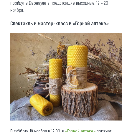
пройдут в Барнауле в предстоящие выходные, 19 – 20
Что привезти (сувениры)
ноября.
О регионе
Спектакль и мастер-класс в «Горной аптеке»
Коллекция впечатлений
Другие рубрики
В субботу, 19 ноября в 19:00, в
«Горной аптеке»
покажут