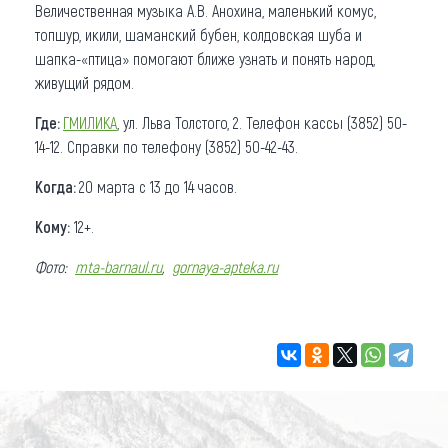
Величественная музыка А.В. Анохина, маленький комус,
топшур, икили, шаманский бубен, колдовская шуба и
шапка-«птица» помогают ближе узнать и понять народ,
живущий рядом.
Где:
ГМИЛИКА
, ул. Льва Толстого, 2. Телефон кассы (3852) 50-
14-12. Справки по телефону (3852) 50-42-43.
Когда:
20 марта с 13 до 14 часов.
Кому:
12+.
Фото:
mta-barnaul.ru
,
gornaya-apteka.ru