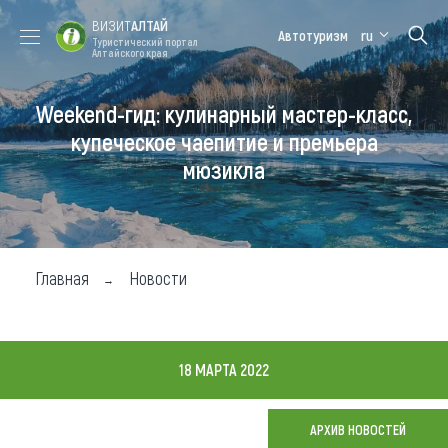
ВИЗИТ
АЛТАЙ
Автотуризм
ru
Туристический портал
Алтайского края
Weekend-гид: кулинарный мастер-класс,
Форум VISIT
Цветение
Медицинский
Алтайская
ALTAI
маральника
форум
зимовка
купеческое чаепитие и премьера
мюзикла
Туры
Где побывать
Чем заняться
Главная
Новости
Где остановиться
Где поесть
18 МАРТА 2022
Карта
АРХИВ НОВОСТЕЙ
Новости