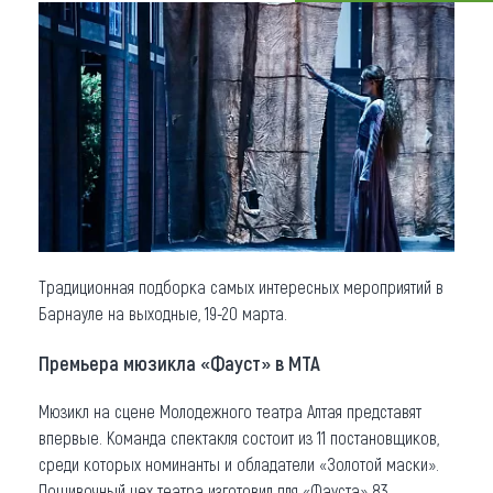
Что привезти (сувениры)
О регионе
Коллекция впечатлений
Другие рубрики
Традиционная подборка самых интересных мероприятий в
Барнауле на выходные, 19-20 марта.
Премьера мюзикла «Фауст» в МТА
Мюзикл на сцене Молодежного театра Алтая представят
впервые. Команда спектакля состоит из 11 постановщиков,
среди которых номинанты и обладатели «Золотой маски».
Пошивочный цех театра изготовил для «Фауста» 83