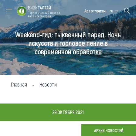
ВИЗИТ
АЛТАЙ
Автотуризм
ru
Туристический портал
Алтайского края
Weekend-гид: тыквенный парад, Ночь
Форум VISIT
Цветение
Медицинский
Алтайская
ALTAI
маральника
форум
зимовка
искусств и горловое пение в
современной обработке
Туры
Где побывать
Чем заняться
Главная
Новости
Где остановиться
Где поесть
29 ОКТЯБРЯ 2021
Карта
АРХИВ НОВОСТЕЙ
Новости