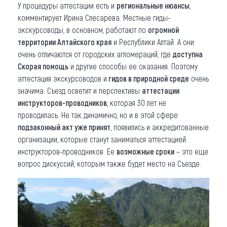
У процедуры аттестации есть и
региональные нюансы
,
комментирует Ирина Слесарева. Местные гиды-
экскурсоводы, в основном, работают по
огромной
территории Алтайского края
и Республики Алтай. А они
очень отличаются от городских агломераций, где
доступна
Скорая помощь
и другие способы ее оказания. Поэтому
аттестация экскурсоводов и
гидов в природной среде
очень
значима. Съезд осветит и перспективы
аттестации
инструкторов-проводников
, которая 30 лет не
проводилась. Не так динамично, но и в этой сфере
подзаконный акт уже принят
, появились и аккредитованные
организации, которые станут заниматься аттестацией
инструкторов-проводников. Ее
возможные сроки
– это еще
вопрос дискуссий, которым также будет место на Съезде.