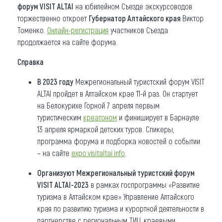
форум VISIT ALTAI
на юбилейном Съезде экскурсоводов
торжественно откроет
Губернатор Алтайского края
Виктор
Томенко.
Онлайн-регистрация
участников Съезда
продолжается на сайте форума.
Справка
В 2023 году
Межрегиональный туристский форум VISIT
ALTAI пройдет в Алтайском крае 11-й раз. Он стартует
на Белокурихе Горной 7 апреля первым
туристическим
креатоном
и финиширует в Барнауле
13 апреля ярмаркой детских туров. Спикеры,
программа форума и подборка новостей о событии
– на сайте
expo.visitaltai.info
.
Организуют Межрегиональный туристский форум
VISIT ALTAI-2023
в рамках госпрограммы «Развитие
туризма в Алтайском крае» Управление Алтайского
края по развитию туризма и курортной деятельности в
партнерстве с региональным ТИЦ, краевыми