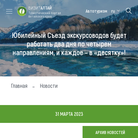
ВИЗИТ
АЛТАЙ
Автотуризм
ru
Туристический портал
Алтайского края
Юбилейный Съезд экскурсоводов будет
Форум VISIT
Цветение
Медицинский
Алтайская
ALTAI
маральника
форум
зимовка
работать два дня по четырем
направлениям, и каждое – в «десятку»!
Туры
Где побывать
Чем заняться
Главная
Новости
Где остановиться
Где поесть
31 МАРТА 2023
Карта
АРХИВ НОВОСТЕЙ
Новости