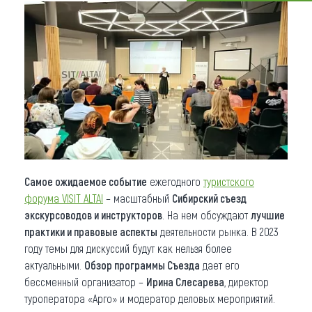
Что привезти (сувениры)
О регионе
Коллекция впечатлений
Другие рубрики
Самое ожидаемое событие
ежегодного
туристского
форума VISIT ALTAI
– масштабный
Сибирский съезд
экскурсоводов и инструкторов
. На нем обсуждают
лучшие
практики и правовые аспекты
деятельности рынка. В 2023
году темы для дискуссий будут как нельзя более
актуальными.
Обзор программы Съезда
дает его
бессменный организатор –
Ирина Слесарева
, директор
туроператора «Арго» и модератор деловых мероприятий.