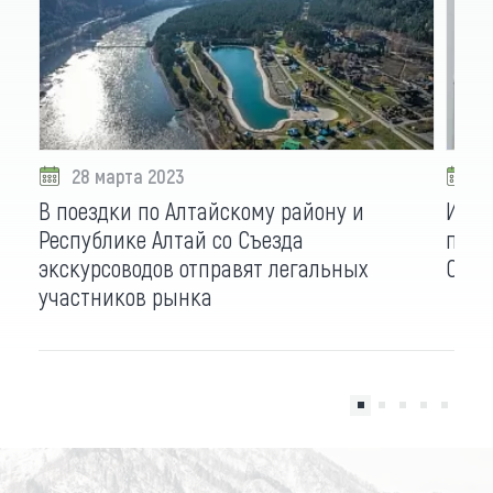
28 марта 2023
2
В поездки по Алтайскому району и
Инте
Республике Алтай со Съезда
пром
экскурсоводов отправят легальных
Съез
участников рынка