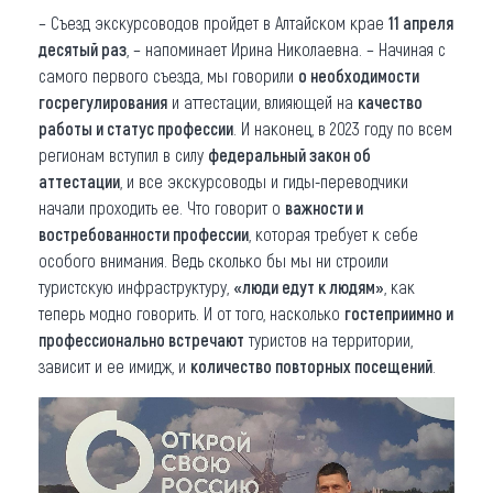
– Съезд экскурсоводов пройдет в Алтайском крае
11 апреля
десятый раз
, – напоминает Ирина Николаевна. – Начиная с
самого первого съезда, мы говорили
о необходимости
госрегулирования
и аттестации, влияющей на
качество
работы и статус профессии
. И наконец, в 2023 году по всем
регионам вступил в силу
федеральный закон об
аттестации
, и все экскурсоводы и гиды-переводчики
начали проходить ее. Что говорит о
важности и
востребованности профессии
, которая требует к себе
особого внимания. Ведь сколько бы мы ни строили
туристскую инфраструктуру,
«люди едут к людям»
, как
теперь модно говорить. И от того, насколько
гостеприимно и
профессионально встречают
туристов на территории,
зависит и ее имидж, и
количество повторных посещений
.