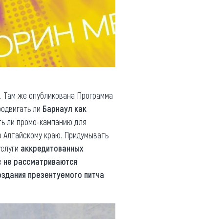
. Там же опубликована Программа
родвигать ли
Барнаул как
ть ли промо-кампанию для
о Алтайскому краю. Придумывать
услуги
аккредитованных
е
не рассматриваются
оздания презентуемого питча