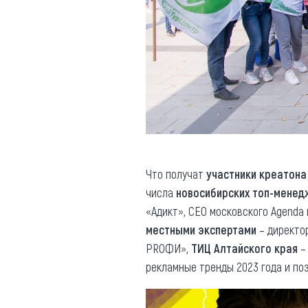
Что получат
участники креатона
числа
новосибирских топ-мене
«Адикт», СЕО московского Agenda
местными экспертами
– директо
PRОФИ»,
ТИЦ Алтайского края
– 
рекламные тренды 2023 года и по