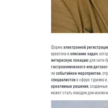
Форма
электронной регистраци
креатона и
описание задач
, кот
интересную локацию
для сити-б
гастрономического или детског
ли
событийное мероприятие
, от
специалистов
в сфере туризма и
креативные решения
, созданны
может стать поводом для исключени