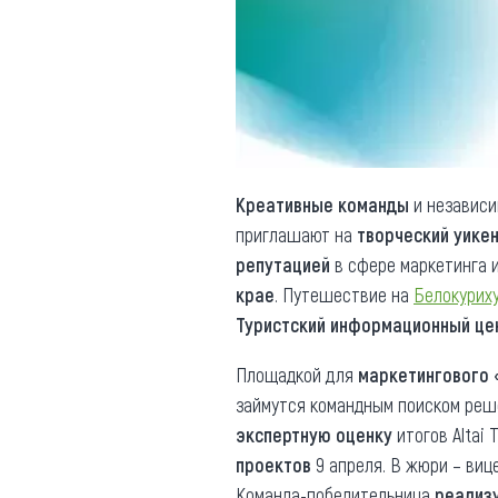
Обращения граждан
Противодействие коррупции
Креативные команды
и независи
приглашают на
творческий уике
репутацией
в сфере маркетинга 
крае
. Путешествие на
Белокурих
Туристский информационный це
Площадкой для
маркетингового
займутся командным поиском ре
экспертную оценку
итогов Altai 
проектов
9 апреля. В жюри – виц
Команда-победительница
реализ