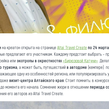
и
на креатон открыта на странице
Altai Travel Create
по 24 марта
орые предлагают его участникам. Каждому предстоит выбрать – п
рейка или
экотропы в окрестностях
«Бирюзовой Катуни»
. Дела
о туризма
, а может быть, путешествий
в автодоме
(кемпере) п
ражающее одну из особенностей региона, или популяризировать 
 даже
визит-центра Алтайского края
. Стоит помнить: в конкурс
е до момента его начала. Сомнение жюри в отношении
периода с
я его авторов из Altai Travel Create.