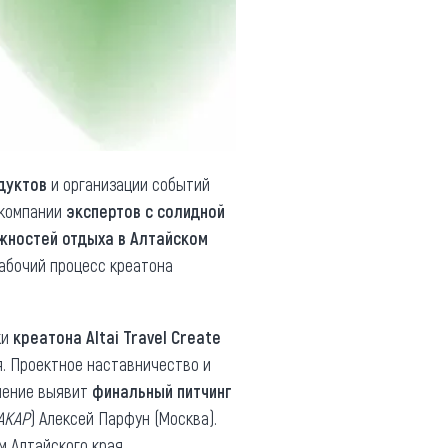
дуктов
и организации событий
в компании
экспертов с солидной
жностей отдыха в Алтайском
рабочий процесс креатона
ки
креатона Altai Travel Create
я. Проектное наставничество и
шение выявит
финальный питчинг
АКАР
) Алексей Парфун (Москва).
 Алтайского края.