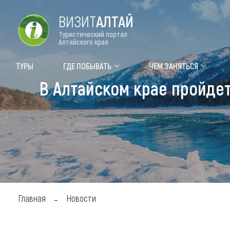
ВИЗИТ
АЛТАЙ
Туристический портал
Алтайского края
Форум VISIT ALTAI
Цвет
ТУРЫ
ГДЕ ПОБЫВАТЬ
ЧЕМ ЗАНЯТЬСЯ
В Алтайском крае пройдет
Туры
Где
Объек
Объек
Объек
Топ т
Для м
Главная
Новости