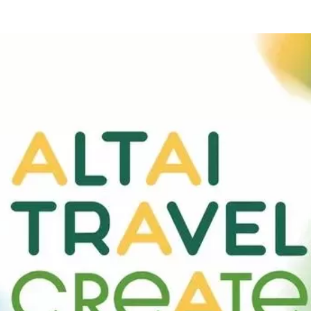
та
О регионе
ости
Общая информация
Как добраться
привезти (сувениры)
Люди, прославившие Ал
Карты и буклеты