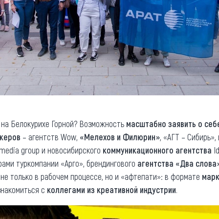
на Белокурихе Горной? Возможность
масштабно заявить о себ
джеров
– агентств Wow,
«Мелехов и Филюрин»
, «АГТ – Сибирь»,
 media group и новосибирского
коммуникационного агентства
Id
рами туркомпании «Арго», брендингового
агентства «Два слова
не только в рабочем процессе, но и «афтепати»: в формате
марк
знакомиться с
коллегами из креативной индустрии
.