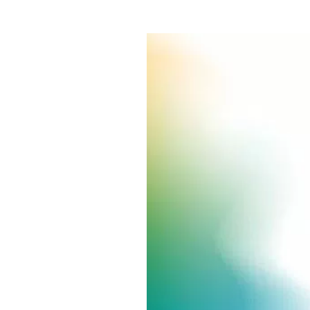
Где поесть
Кар
Нов
Рестораны
Кафе
Что 
Придорожные кафе
Другие рубрики
О нас
Реестр туроператоров
Алтайского края
Реестр туристических
агентств Алтайского края