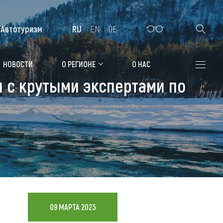
Автотуризм
RU
EN
DE
Алтайская зимовка
НОВОСТИ
О РЕГИОНЕ
О НАС
н с крутыми экспертами по
Где остановиться
Санатории
Гостиницы, отели
Коттеджи, базы
Сельские усадьбы
Мотели, придорожные отели
09 МАРТА 2023