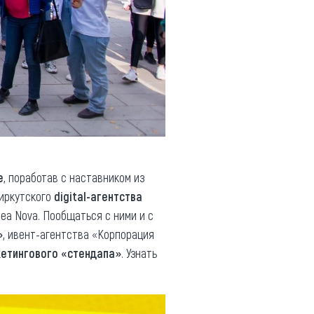
е
, поработав с наставником из
 иркутского
digital-агентства
ea Nova. Пообщаться с ними и с
»
, ивент-агентства «Корпорация
етингового «стендапа»
. Узнать