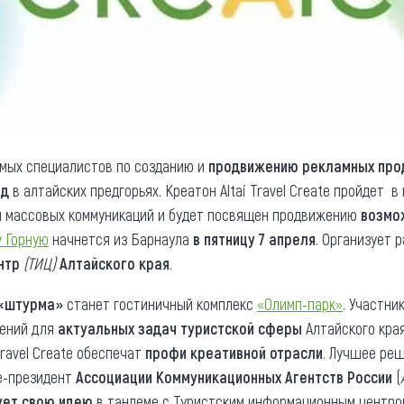
мых специалистов по созданию и
продвижению рекламных про
нд
в алтайских предгорьях. Креатон Altai Travel Create пройдет 
и массовых коммуникаций и будет посвящен продвижению
возмо
у Горную
начнется из Барнаула
в пятницу 7 апреля
. Организует 
нтр
(ТИЦ)
Алтайского края
.
 «штурма»
станет гостиничный комплекс
«Олимп-парк»
. Участни
шений для
актуальных задач туристской сферы
Алтайского кра
Travel Create обеспечат
профи креативной отрасли
. Лучшее ре
е-президент
Ассоциации Коммуникационных Агентств России
(
ует свою идею
в тандеме с Туристским информационным центром