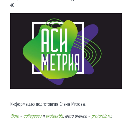
40.
Информацию подготовила Елена Михова.
Фото
–
collegeasu
и
protourbiz
, фото анонса –
proturbiz.ru
.