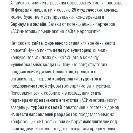
Алтайского института развития образования имени Топорова
16 февраля
. Увидеть питч-сессию
25 студенческих команд
можно будет на месте проведения конференции
в
Барнауле и онлайн
. Заявки от потенциальных партнеров
«АСИмметрии» принимают на сайте мероприятия.
Нет своего
сайта, фирменного стиля
или времени вести
соцсети? Нужно понять
целевую аудиторию
, оценить
конкурентов или долю рынка? Ищете в команду
«универсальных солдат»
? Получите сайт, стратегию
продвижения и дизайн бесплатно
, предлагают
организаторы первой
конференции студентов и
предпринимателей
сферы гостеприимства и туризма.
Присоединиться к событию и впоследствии
стать
партнерами креативного агентства
«АСИмметрия» могут
владельцы
турбаз и отелей
, санаториев и гостевых домов.
Из
шести направлений разработок
, представленных на
конференции «Я.Профи», они выберут
исполнителей под
свои задачи
. Исследовать долю рынка или предпочтения