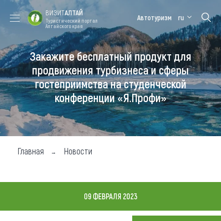
ВИЗИТ
АЛТАЙ
Автотуризм
ru
Туристический портал
Алтайского края
Закажите бесплатный продукт для
Форум VISIT
Цветение
Медицинский
Алтайская
ALTAI
маральника
форум
зимовка
продвижения турбизнеса и сферы
гостеприимства на студенческой
Туры
конференции «Я.Профи»
Где побывать
Чем заняться
Где остановиться
Главная
Новости
Где поесть
Карта
09 ФЕВРАЛЯ 2023
Новости