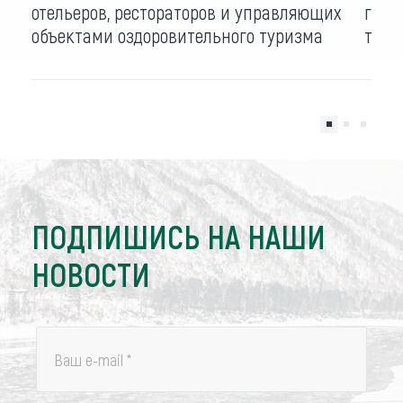
отельеров, рестораторов и управляющих
году
объектами оздоровительного туризма
турп
ПОДПИШИСЬ НА НАШИ
НОВОСТИ
Ваш e-mail
*