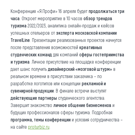
Конференция «Я.Профи» 16 апреля будет
продолжаться три
часа
. Откроет мероприятие в 10 часов
обзор трендов
туризма
2022/2023, аналитика онлайн-продаж и кейсов
успешных отельеров от
эксперта
московской
компании
TravelLine
. Презентации реализованных проектов начнутся
после представления возможностей
креативных
студенческих команд
для компаний
сферы гостеприимства
и туризма
. Личное присутствие на площадке конференции
дает шанс получить
дизайнерский «мозговой штурм»
в
реальном времени в присутствии заказчика – по
разработке логотипов или концепции
рекламной и
сувенирной продукции
. В финале встречи выступят
действующие партнеры
студенческого агентства.
Завершит знакомство
личное общение бизнесменов
и
будущих профессионалов сферы туризма. Подробная
программа, темы конференции
и условия сотрудничества –
на сайте
proturbiz.ru
.