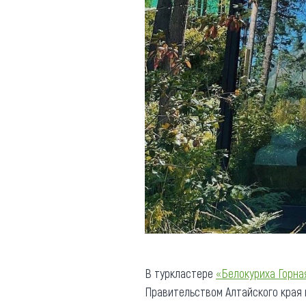
В туркластере
«Белокуриха Горна
Правительством Алтайского края