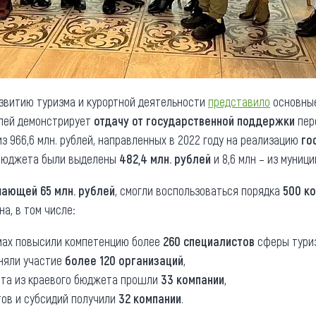
азвитию туризма и курортной деятельности
представило
основны
телей демонстрирует
отдачу от государственной поддержки
пер
 из 966,6 млн. рублей, направленных в 2022 году на реализацию
го
о бюджета были выделены
482,4 млн. рублей
и 8,6 млн – из муници
ающей 65 млн. рублей
, смогли воспользоваться порядка
500 к
а, в том числе:
мах повысили компетенцию более
260 специалистов
сферы тури
иняли участие
более 120 организаций
,
нта из краевого бюджета прошли
33 компании
,
тов и субсидий получили
32 компании
.