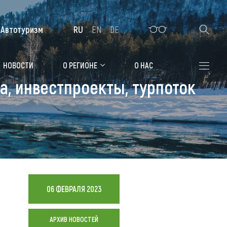
Автотуризм
RU
EN
DE
Алтайская зимовка
НОВОСТИ
О РЕГИОНЕ
О НАС
а, инвестпроекты, турпоток
Где остановиться
Санатории
Гостиницы, отели
Коттеджи, базы
Сельские усадьбы
06 ФЕВРАЛЯ 2023
Мотели, придорожные отели
АРХИВ НОВОСТЕЙ