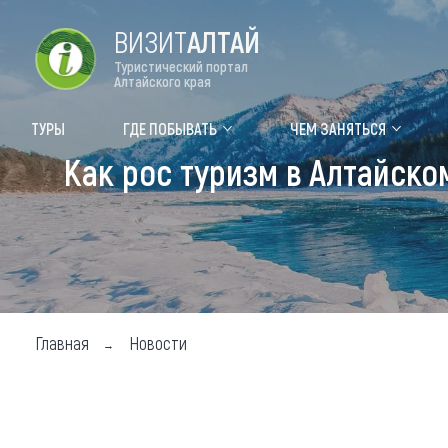
ВИЗИТ
АЛТАЙ
Туристический портал
Алтайского края
Форум VISIT ALTAI
Цвет
ТУРЫ
ГДЕ ПОБЫВАТЬ
ЧЕМ ЗАНЯТЬСЯ
Как рос туризм в Алтайско
Туры
Где
Объек
Объек
Объек
Главная
Новости
Топ т
Для м