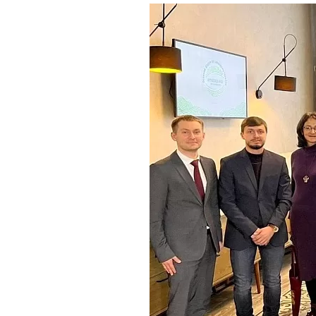
Где поесть
Кар
Нов
Рестораны
Кафе
Что 
Придорожные кафе
Другие рубрики
О нас
Реестр туроператоров
Алтайского края
Реестр туристических
агентств Алтайского края