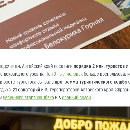
 подсчетам, Алтайский край посетили
порядка 2 млн. туристов
и 
о доковидного уровня. На
70 тыс. человек
больше воспользовалис
 в росте турпотока сыграла
программа туристического кешбэк
тдыха,
21 санаторий
и 15 туроператоров Алтайского края. Здрав
ам
весеннего этапа кешбэка
и в
осенний сезон
.