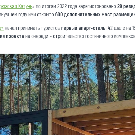
рюзовая Катунь
» по итогам 2022 года зарегистрировано
29 рези
минувшем году ими открыто
600 дополнительных мест размеще
а»
начал принимать туристов
первый апарт-отель:
42 шале на 1
ия проекта
на очереди – строительство гостиничного комплекса 