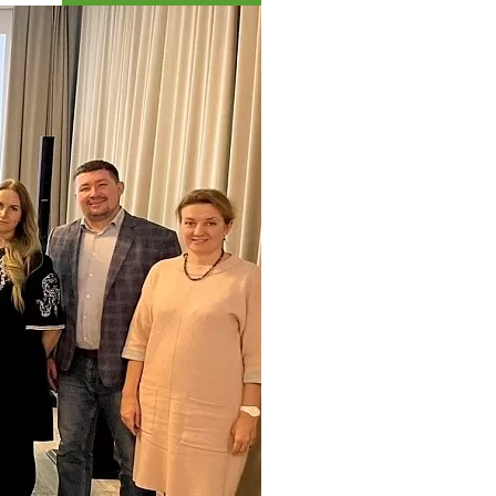
Коллекция впечатлений
Блог путешественника
Видеогалерея
тай
Фотогалерея