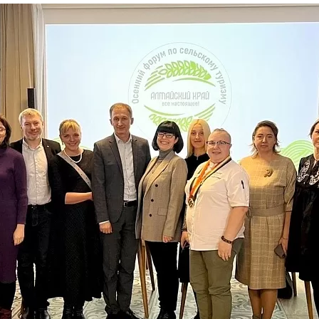
та
О регионе
ости
Общая информация
Как добраться
привезти (сувениры)
Люди, прославившие Ал
Карты и буклеты