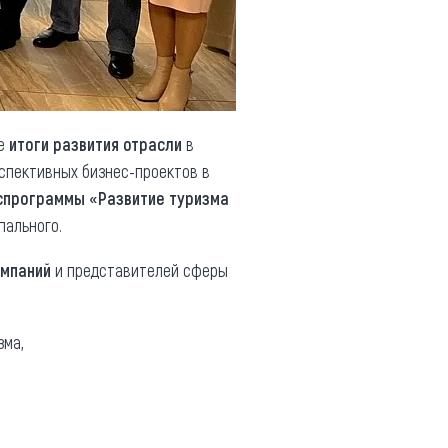
е
итоги развития отрасли
в
спективных бизнес-проектов в
спрограммы «Развитие туризма
пального.
омпаний
и представителей сферы
зма,