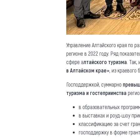
Обращения граждан
Противодействие коррупции
Управление Алтайского края по р
регионе в 2022 году. Ряд показа
сфере а
лтайского туризма
. Так,
в Алтайском крае»
, из краевог
Господдержкой, суммарно
превыш
туризма и гостеприимства
регион
в образовательных програм
в выставках и роуд-шоу пр
классификацию за счет гра
господдержку в форме гран