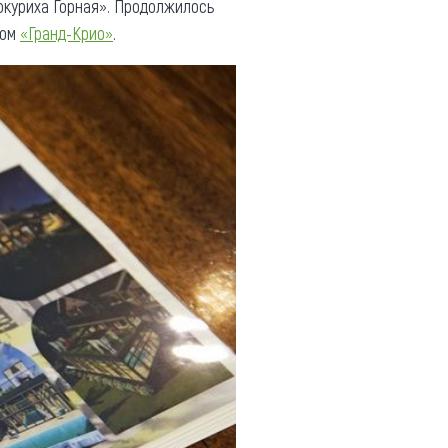
окуриха Горная». Продолжилось
дом
«Гранд-Крио»
.