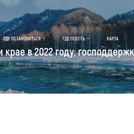
ение маральника
Медицинский форум
ГДЕ ОСТАНОВИТЬСЯ
ГДЕ ПОЕСТЬ
КАРТА
м крае в 2022 году: господдержк
 побывать
Чем заняться
ты природы
Календарь событий
ты истории и культуры
Аудиогид
ты развлечений
Мой маршрут
уристических мест
аломобильных граждан