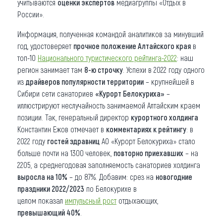
учитываются
оценки экспертов
медиагруппы «Отдых в
России».
Информация, полученная командой аналитиков за минувший
год, удостоверяет
прочное положение Алтайского края
в
топ-10
Национального туристического рейтинга-2022
: наш
регион занимает там
8-ю строчку
. Успехи в 2022 году одного
из
драйверов популярности территории
– крупнейшей в
Сибири сети санаториев
«Курорт Белокуриха»
–
иллюстрируют неслучайность занимаемой Алтайским краем
позиции. Так, генеральный директор
курортного холдинга
Константин Ежов отмечает в
комментариях к рейтингу
: в
2022 году
гостей здравниц
АО «Курорт Белокуриха» стало
больше почти на 1300 человек,
повторно приехавших
– на
2205, а среднегодовая заполняемость санаториев холдинга
выросла на 10%
– до 87%. Добавим: срез на
новогодние
праздники 2022/2023
по Белокурихе в
целом показал
импульсный рост
отдыхающих,
превышающий 40%
.