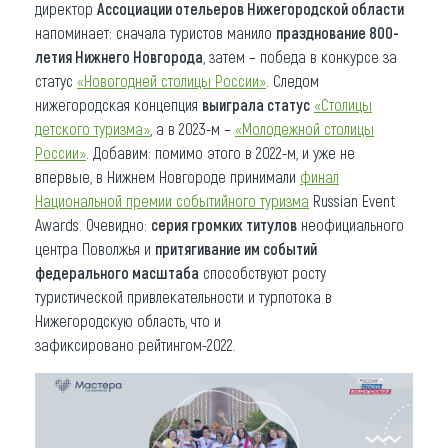
директор
Ассоциации отельеров Нижегородской области
напоминает: сначала туристов манило
празднование 800-
летия Нижнего Новгорода
, затем – победа в конкурсе за
статус
«Новогодней столицы России»
. Следом
нижегородская концепция
выиграла статус
«Столицы
детского туризма»
, а в 2023-м –
«Молодежной столицы
России»
. Добавим: помимо этого в 2022-м, и уже не
впервые, в Нижнем Новгороде принимали
финал
Национальной премии событийного туризма
Russian Event
Awards. Очевидно:
серия
громких титулов
неофициального
центра Поволжья и
притягивание им событий
федерального масштаба
способствуют росту
туристической привлекательности и турпотока в
Нижегородскую область, что и
зафиксировано рейтингом-2022.