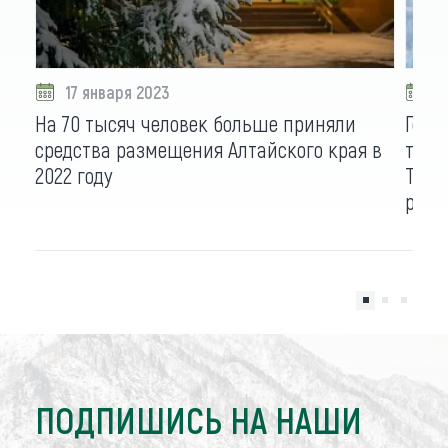
17 января 2023
1
На 70 тысяч человек больше приняли
Год о
средства размещения Алтайского края в
тури
2022 году
Турп
раст
ПОДПИШИСЬ НА НАШИ