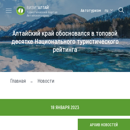
ВИЗИТ
АЛТАЙ
Автотуризм
ru
Туристический портал
Алтайского края
Алтайский край обосновался в топовой
Форум VISIT
Цветение
Медицинский
Алтайская
ALTAI
маральника
форум
зимовка
десятке Национального туристического
рейтинга
Туры
Где побывать
Чем заняться
Главная
Новости
Где остановиться
Где поесть
18 ЯНВАРЯ 2023
Карта
АРХИВ НОВОСТЕЙ
Новости