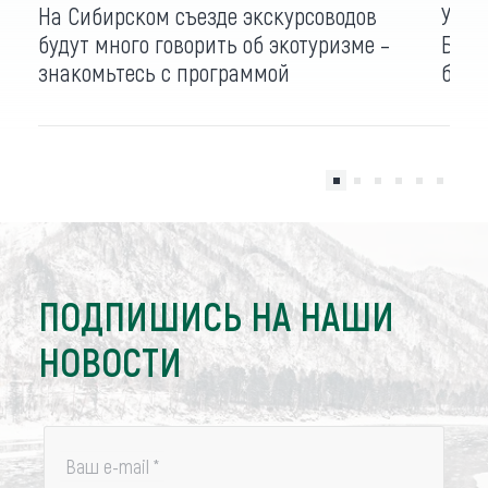
На Сибирском съезде экскурсоводов
Учас
будут много говорить об экотуризме –
Барн
знакомьтесь с программой
бону
ПОДПИШИСЬ НА НАШИ
НОВОСТИ
Ваш e-mail
*