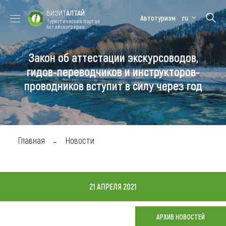
ВИЗИТ
АЛТАЙ
Автотуризм
ru
Туристический портал
Алтайского края
Закон об аттестации экскурсоводов,
Форум VISIT
Цветение
Медицинский
Алтайская
ALTAI
маральника
форум
зимовка
гидов-переводчиков и инструкторов-
проводников вступит в силу через год
Туры
Где побывать
Чем заняться
Главная
Новости
Где остановиться
Где поесть
21 АПРЕЛЯ 2021
Карта
АРХИВ НОВОСТЕЙ
Новости