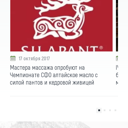
17 октября 2017
1
Мастера массажа опробуют на
IV Ч
Чемпионате СФО алтайское масло с
боле
силой пантов и кедровой живицей
мног