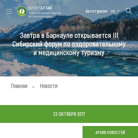
ВИЗИТ
АЛТАЙ
Автотуризм
ru
Туристический портал
Алтайского края
Завтра в Барнауле открывается III
Форум VISIT
Цветение
Медицинский
Алтайская
ALTAI
маральника
форум
зимовка
Сибирский форум по оздоровительному
и медицинскому туризму
Туры
Где побывать
Чем заняться
Главная
Новости
Где остановиться
Где поесть
23 ОКТЯБРЯ 2017
Карта
АРХИВ НОВОСТЕЙ
Новости