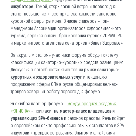
инкубаторе
. Темой, открывающей встречи первого дня,
станет повышение инвестпривлекательности санаторно-
курортной сферы региона. В числе спикеров – топ-
менеджеры Ассоциации организаторов оздоровительного
туризма, сервиса онлайн-бронирования путевок ZDRAVO.RU
и маркетингового агентства санаториев «Виват Здоровье».
За «круглым столом» участники форума обсудят систему
классификации санаторно-курортных средств размещения.
Дискуссия о потребностях клиентов
на рынке санаторно-
курортных и оздоровительных услуг
и тенденциях
продвижения сферы СПА в русле общемировых велнес-
трендов завершит работу первого дня форума.
24 октября партнер форума –
международная академия
«ЮНИСПА»
– пригласит на
мастер-класс владельцев и
управляющих SPA-бизнеса
и салонов красоты. Речь пойдет
о европейском опыте профессиональных стандартов в SPA-
индустрии и трендах ее развития. Опытом с алтайскими