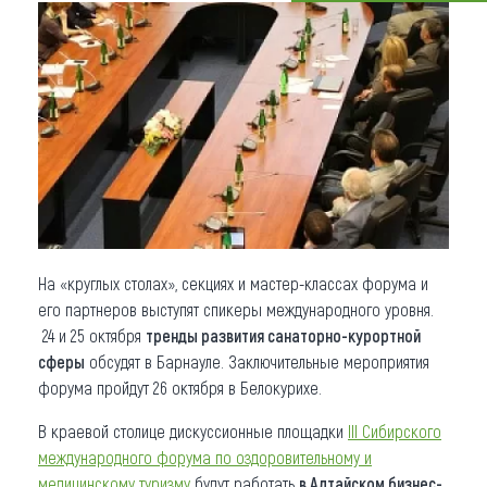
Что привезти (сувениры)
О регионе
Коллекция впечатлений
Другие рубрики
На «круглых столах», секциях и мастер-классах форума и
его партнеров выступят спикеры международного уровня.
24 и 25 октября
тренды развития санаторно-курортной
сферы
обсудят в Барнауле. Заключительные мероприятия
форума пройдут 26 октября в Белокурихе.
В краевой столице дискуссионные площадки
III Сибирского
международного форума по оздоровительному и
медицинскому туризму
будут работать
в Алтайском бизнес-