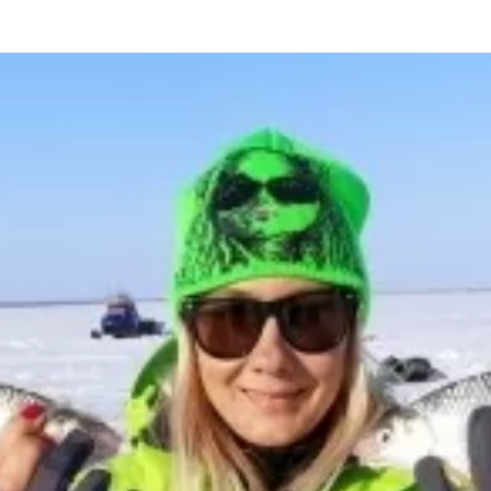
та
О регионе
ости
Общая информация
Как добраться
привезти (сувениры)
Люди, прославившие Ал
Карты и буклеты