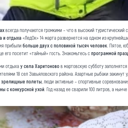
ах
всегда получаются громкими – что в высокий туристический се
а и отдыха
«ЛедОк» 14 марта развернется на одном из крупнейши
яния прибыли
больше двух с половиной тысяч человек
. Пятое, 
ще его посетит «тайный» гость. Знакомьтесь с
программой праз
ами отдыха
у села Харитоново
в мартовскую субботу заполнятся 
елями 18 сел Завьяловского района. Азартные рыбаки закинут у
– зрелищные полеты
, люди активные – спортивные соревновани
ны с конкурсной ухой
. Год назад ее сварили 100 литров, а нын