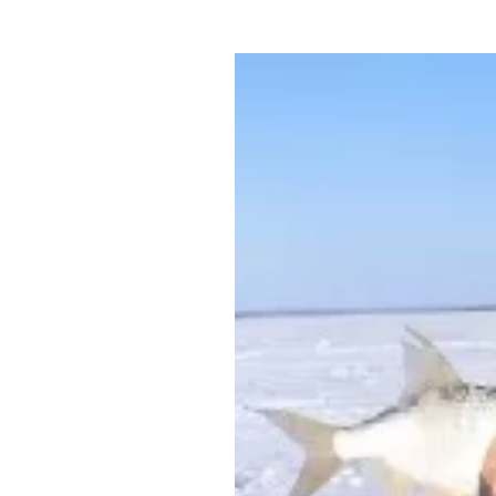
Где поесть
Кар
Нов
Рестораны
Кафе
Что 
Придорожные кафе
Другие рубрики
О нас
Реестр туроператоров
Алтайского края
Реестр туристических
агентств Алтайского края