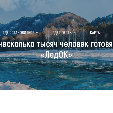
ение маральника
Медицинский форум
ГДЕ ОСТАНОВИТЬСЯ
ГДЕ ПОЕСТЬ
КАРТА
 несколько тысяч человек готов
 побывать
Чем заняться
«ЛедОК»
ты природы
Календарь событий
ты истории и культуры
Аудиогид
ты развлечений
Мой маршрут
уристических мест
аломобильных граждан