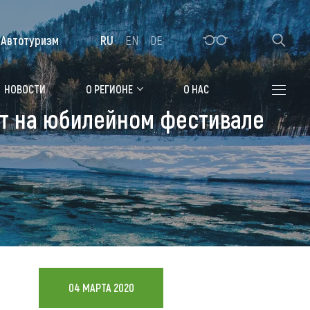
Автотуризм
RU
EN
DE
Алтайская зимовка
НОВОСТИ
О РЕГИОНЕ
О НАС
ят на юбилейном фестивале
Где остановиться
Санатории
Гостиницы, отели
Коттеджи, базы
Сельские усадьбы
Мотели, придорожные отели
04 МАРТА 2020