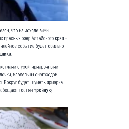
зон, что на исходе зимы.
х пресных озер Алтайского края –
юбилейное событие будет обильно
дника
.
котлами с ухой, ярмарочными
дочки, владельцы снегоходов
я. Вокруг будет шуметь ярмарка,
че обещают гостям
тройную,