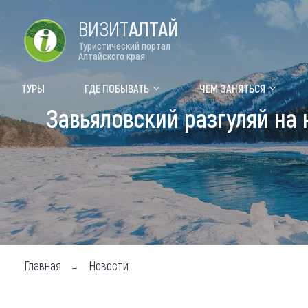
ВИЗИТ
АЛТАЙ
Туристический портал
Алтайского края
Форум VISIT ALTAI
Цвет
ТУРЫ
ГДЕ ПОБЫВАТЬ
ЧЕМ ЗАНЯТЬСЯ
Завьяловский разгуляй на
Туры
Где
Объек
Объек
Объек
Топ т
Для м
Главная
Новости