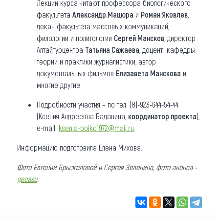
Лекции курса читают профессора биологического
факультета
Александр.Мацюра
и
Роман Яковлев
,
декан факультета массовых коммуникаций,
филологии и политологии
Сергей Мансков
, директор
Алтайтурцентра
Татьяна Сажаева
, доцент кафедры
теории и практики журналистики, автор
документальных фильмов
Елизавета Манскова
и
многие другие.
Подробности участия – по тел. (8)-923-644-54-44
(Ксения Андреевна Баданина,
координатор проекта
),
e-mail:
ksenia-boiko1972@mail.ru
.
Информацию подготовила Елена Михова.
Фото Евгении Брызгаловой и Сергея Зеленина, фото анонса -
geoasu
.