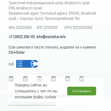
Туристский информационный центр Алтайского края
(ТИЦ Алтайского края)
Юридический адрес (почтовый адрес): 656043, Алтайский
край, г. Барнаул, просп. Красноармейский, 16а
ИНН 2225223458 КПП 222501001 ОГРН 1212200029612
+7 (3852) 206-101
,
info@visitaltai.info
Если заметили в тексте опечатку, выделите её и нажмите
Ctrl+Enter
null
Пользуясь сайтом, вы
соглашаетесь с тем, что мы
Соглашаюсь
© 2026 «visitaltai» Все права защищены.
используем файлы cookies.
Политика конфиденциальности