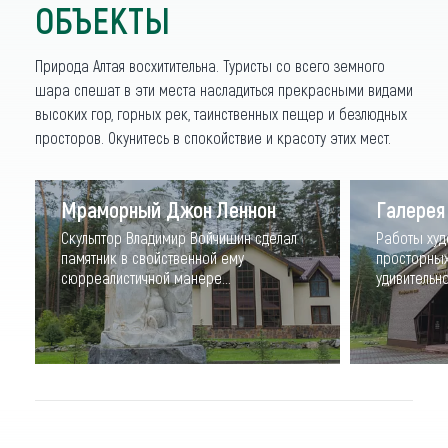
ОБЪЕКТЫ
Природа Алтая восхитительна. Туристы со всего земного
шара спешат в эти места насладиться прекрасными видами
высоких гор, горных рек, таинственных пещер и безлюдных
просторов. Окунитесь в спокойствие и красоту этих мест.
Мраморный Джон Леннон
Галерея
Скульптор Владимир Войчишин сделал
Работы худ
памятник в свойственной ему
просторных
сюрреалистичной манере...
удивительно