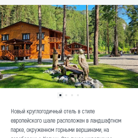
Что привезти (сувениры)
О регионе
Коллекция впечатлений
Другие рубрики
Новый круглогодичный отель в стиле
европейского шале расположен в ландшафтном
парке, окруженном горными вершинами, на