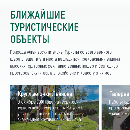
ПОКАЗАТЬ ЕЩЁ
БЛИЖАЙШИЕ
ТУРИСТИЧЕСКИЕ
ОБЪЕКТЫ
Природа Алтая восхитительна. Туристы со всего земного
шара спешат в эти места насладиться прекрасными видами
высоких гор, горных рек, таинственных пещер и безлюдных
просторов. Окунитесь в спокойствие и красоту этих мест.
Круглые очки Леннона
Галерея
В октябре 2016 года на территории
Работы худ
туркомплекса «Бирюзовая Катунь» был
просторных
установлен новый арт-объект –
удивительно
знаменитые круглые очки Леннона.