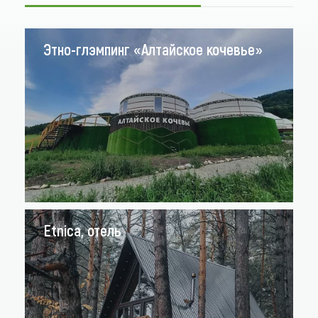
Этно-глэмпинг «Алтайское кочевье»
Etnica, отель