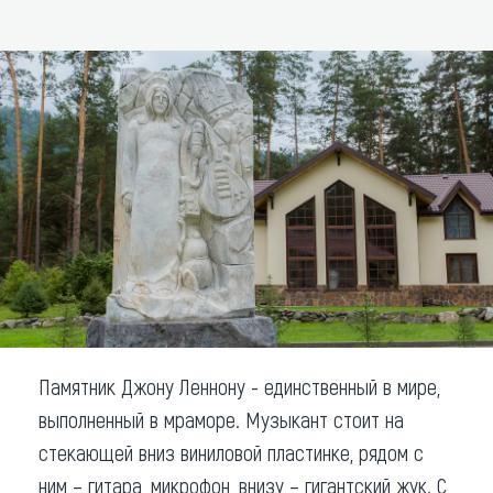
ДОБАВИТЬ В МАРШРУТ
Что привезти (сувениры)
О регионе
Коллекция впечатлений
Другие рубрики
Памятник Джону Леннону - единственный в мире,
выполненный в мраморе. Музыкант стоит на
стекающей вниз виниловой пластинке, рядом с
ним – гитара, микрофон, внизу – гигантский жук. С