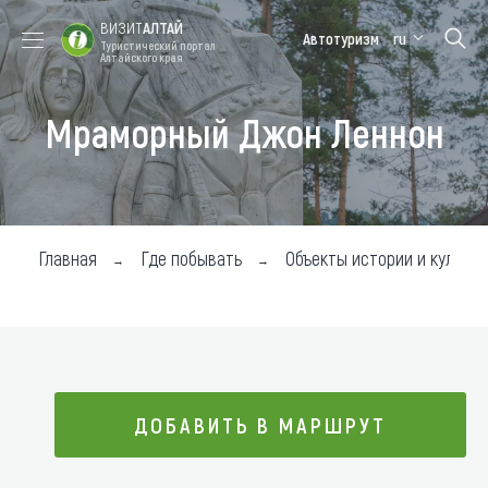
ВИЗИТ
АЛТАЙ
Автотуризм
ru
Туристический портал
Алтайского края
Мраморный Джон Леннон
Форум VISIT
Цветение
Медицинский
Алтайская
ALTAI
маральника
форум
зимовка
Туры
Где побывать
Главная
Где побывать
Объекты истории и культур
Чем заняться
Где остановиться
Где поесть
ДОБАВИТЬ В МАРШРУТ
Карта
Новости