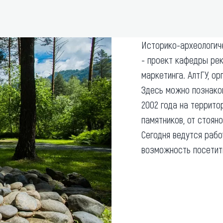
та
О регионе
ости
Общая информация
Историко-археологич
Как добраться
привезти (сувениры)
- проект кафедры рек
Люди, прославившие Ал
маркетинга. АлтГУ, о
Карты и буклеты
Здесь можно познако
2002 года на террит
памятников, от стоян
Сегодня ведутся рабо
возможность посетит