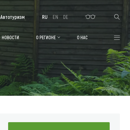
Автотуризм
RU
EN
DE
Алтайская зимовка
НОВОСТИ
О РЕГИОНЕ
О НАС
Где остановиться
Санатории
Гостиницы, отели
Коттеджи, базы
Сельские усадьбы
Мотели, придорожные отели