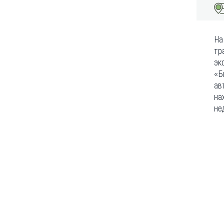
На
тр
эк
«Б
ав
на
не