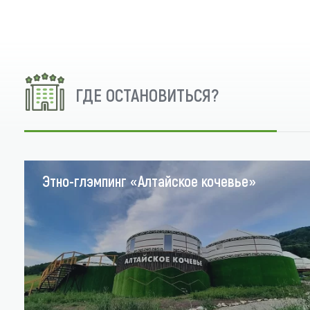
ГДЕ ОСТАНОВИТЬСЯ?
Этно-глэмпинг «Алтайское кочевье»