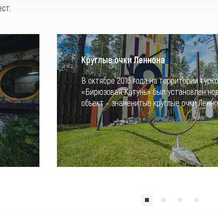
ест.
Круглые очки Леннона
В октябре 2016 года на территории турк
«Бирюзовая Катунь» был установлен но
объект – знаменитые круглые очки Ленно