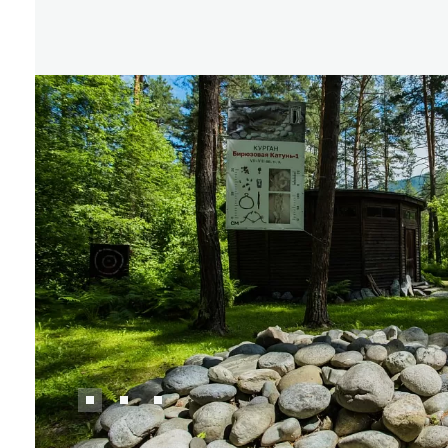
Где поесть
Кар
Нов
Рестораны
Кафе
Что 
Придорожные кафе
Другие рубрики
О нас
Реестр туроператоров
Алтайского края
Реестр туристических
агентств Алтайского края