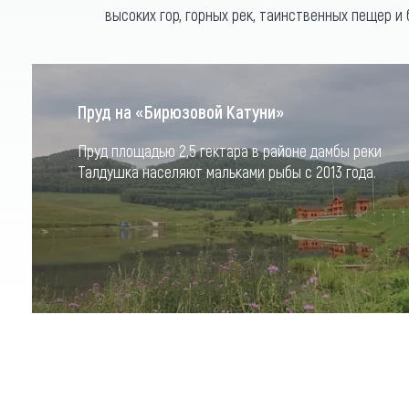
высоких гор, горных рек, таинственных пещер и 
Пруд на «Бирюзовой Катуни»
Пруд площадью 2,5 гектара в районе дамбы реки
Талдушка населяют мальками рыбы с 2013 года.