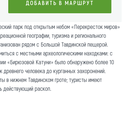
ДОБАВИТЬ В МАРШРУТ
Коллекция впечатлений
Блог путешественника
ДОБАВИТЬ В МАРШРУТ
еский парк под открытым небом «Перекресток миров»
Видеогалерея
реационной географии, туризма и регионального
тай
Фотогалерея
рганизован рядом с Большой Тавдинской пещерой.
миться с местными археологическими находками: с
ории «Бирюзовой Катуни» было обнаружено более 10
ок древнего человека до курганных захоронений.
ты в нижнем Тавдинском гроте; туристы имеют
ь действующий раскоп.