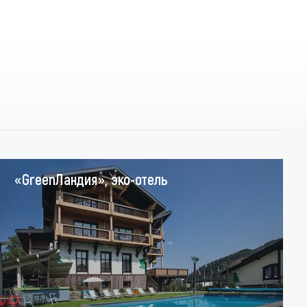
«GreenЛандия», эко-отель