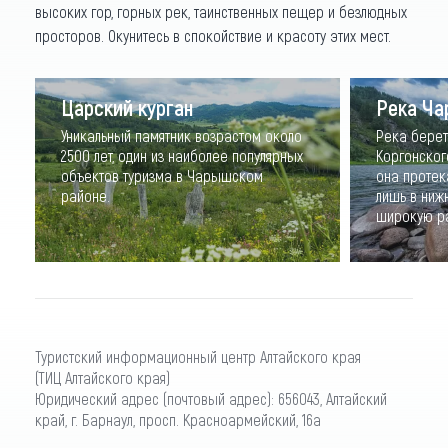
высоких гор, горных рек, таинственных пещер и безлюдных
просторов. Окунитесь в спокойствие и красоту этих мест.
Царский курган
Река Ч
Уникальный памятник возрастом около
Река берет
2500 лет, один из наиболее популярных
Коргонског
объектов туризма в Чарышском
она протек
районе.
лишь в ниж
широкую ра
Туристский информационный центр Алтайского края
(ТИЦ Алтайского края)
Юридический адрес (почтовый адрес): 656043, Алтайский
край, г. Барнаул, просп. Красноармейский, 16а