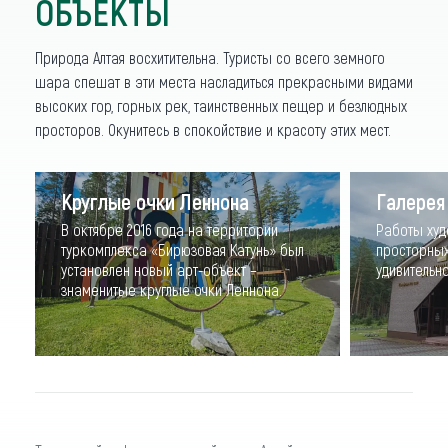
ОБЪЕКТЫ
Природа Алтая восхитительна. Туристы со всего земного
шара спешат в эти места насладиться прекрасными видами
высоких гор, горных рек, таинственных пещер и безлюдных
просторов. Окунитесь в спокойствие и красоту этих мест.
Круглые очки Леннона
Галерея
В октябре 2016 года на территории
Работы худ
туркомплекса «Бирюзовая Катунь» был
просторных
установлен новый арт-объект –
удивительно
знаменитые круглые очки Леннона.