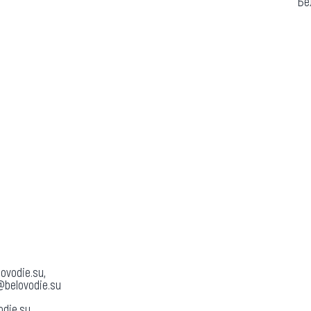
Бе
ovodie.su,
belovodie.su
odie.su