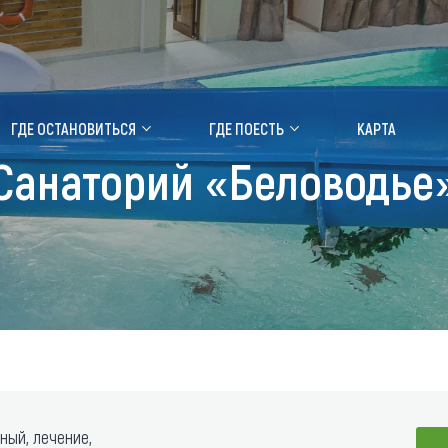
ение маральника
Медицинский форум
ГДЕ ОСТАНОВИТЬСЯ
ГДЕ ПОЕСТЬ
КАРТА
Санаторий «Беловодье
 побывать
Чем заняться
ты природы
Календарь событий
ты истории и культуры
Аудиогид
ты развлечений
Мой маршрут
уристических мест
аломобильных граждан
ный, лечение,