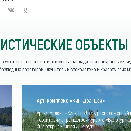
:
ИСТИЧЕСКИЕ ОБЪЕКТЫ
о земного шара спешат в эти места насладиться прекрасными в
безлюдных просторов. Окунитесь в спокойствие и красоту этих м
Арт-комплекс «Кин-Дза-Дза»
Арт-комплекс «Кин-Дза-Дза», расположенный 
территории строящегося курорта «Белокуриха
был открыт 4 июля 2017 года.