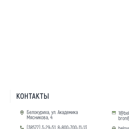
КОНТАКТЫ
Белокуриха, ул. Академика
1@bel
Мясникова, 4
bron@
(38577) 3‑29‑51, 8‑800‑700‑11‑13
belov