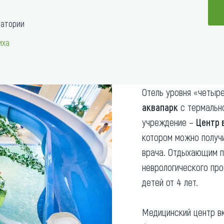
та
О регионе
натории
ости
Общая информация
иха
Как добраться
привезти (сувениры)
Люди, прославившие Ал
Карты и буклеты
Отель уровня «четыре
аквапарк
с термально
учреждение –
Центр 
котором можно получ
врача. Отдыхающим п
неврологического про
детей от 4 лет.
Медицинский центр вк