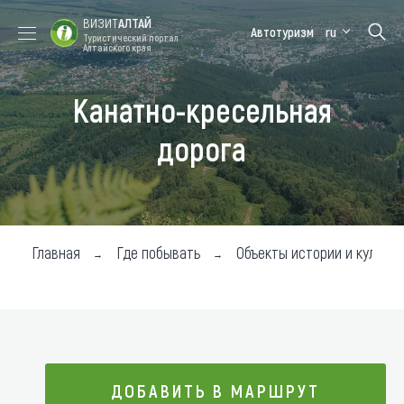
ВИЗИТ
АЛТАЙ
Автотуризм
ru
Туристический портал
Алтайского края
Канатно-кресельная
Форум VISIT
Цветение
Медицинский
Алтайская
ALTAI
маральника
форум
зимовка
дорога
Туры
Где побывать
Чем заняться
Главная
Где побывать
Объекты истории и культур
Где остановиться
Где поесть
Карта
ДОБАВИТЬ В МАРШРУТ
Новости