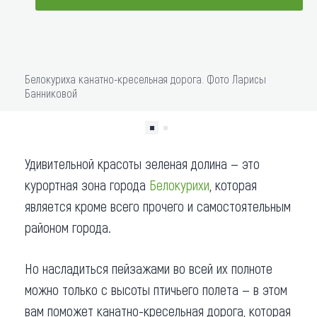
Что привезти (сувениры)
ДОБАВИТЬ В МАРШРУТ
О регионе
Белокуриха канатно-кресельная дорога. Фото Ларисы
Коллекция впечатлений
Банниковой
Другие рубрики
Удивительной красоты зеленая долина — это
курортная зона города
Белокурихи
, которая
является кроме всего прочего и самостоятельным
районом города.
Но насладиться пейзажами во всей их полноте
можно только с высоты птичьего полета — в этом
вам поможет канатно-кресельная дорога, которая