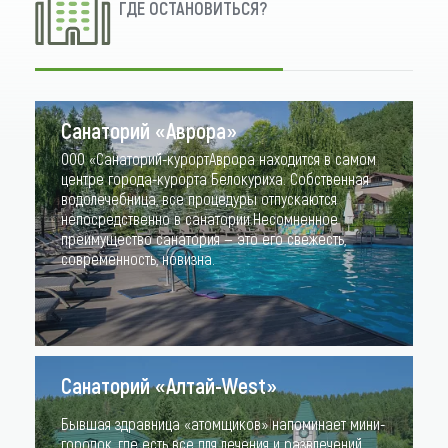
ГДЕ ОСТАНОВИТЬСЯ?
Санаторий «Аврора»
ООО «Санаторий-курортАврора находится в самом
центре города-курорта Белокуриха. Собственная
водолечебница, все процедуры отпускаются
непосредственно в санатории.Несомненное
преимущество санатория — это его свежесть,
современность, новизна.
Санаторий «Алтай-West»
Бывшая здравница «атомщиков» напоминает мини-
городок, где есть все для лечения и развлечений.