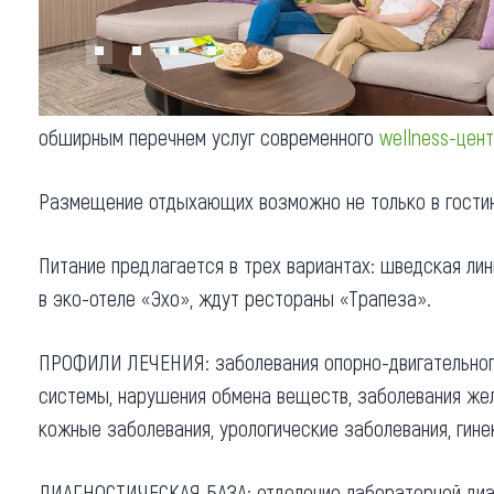
Обращения граждан
Противодействие коррупции
обширным перечнем услуг современного
wellness-цент
Размещение отдыхающих возможно не только в гостин
Питание предлагается в трех вариантах: шведская лин
в эко-отеле «Эхо», ждут рестораны «Трапеза».
ПРОФИЛИ ЛЕЧЕНИЯ: заболевания опорно-двигательного
системы, нарушения обмена веществ, заболевания жел
кожные заболевания, урологические заболевания, гине
ДИАГНОСТИЧЕСКАЯ БАЗА: отделение лабораторной диагн