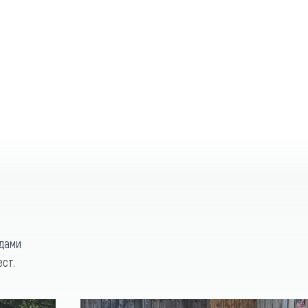
идами
ест.