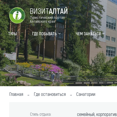
ВИЗИТ
АЛТАЙ
Туристический портал
Алтайского края
Форум VISIT ALTAI
Цвет
ТУРЫ
ГДЕ ПОБЫВАТЬ
ЧЕМ ЗАНЯТЬСЯ
Туры
Где
Объек
Объек
Объек
Топ т
Главная
Где остановиться
Санатории
Для м
семейный, корпоратив
Стиль отдыха: