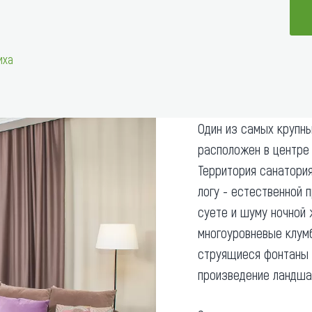
та
О регионе
ости
Общая информация
иха
Как добраться
привезти (сувениры)
Люди, прославившие Ал
Карты и буклеты
Один из самых крупн
расположен в центре 
Территория санатори
логу - естественной 
суете и шуму ночной 
многоуровневые клумб
струящиеся фонтаны 
произведение ландша