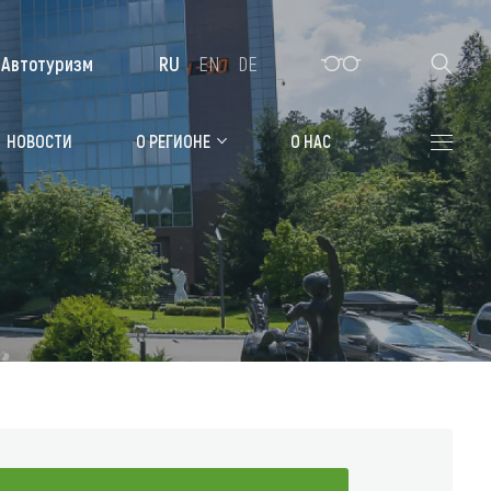
Автотуризм
RU
EN
DE
Алтайская зимовка
НОВОСТИ
О РЕГИОНЕ
О НАС
Где остановиться
Санатории
Гостиницы, отели
Коттеджи, базы
Сельские усадьбы
Мотели, придорожные отели