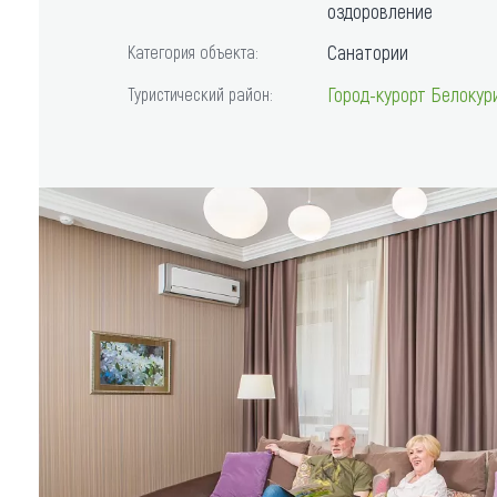
оздоровление
Где поесть
Кар
Санатории
Категория объекта:
Нов
Рестораны
Город-курорт Белокур
Туристический район:
Кафе
Что 
Придорожные кафе
Другие рубрики
О нас
Реестр туроператоров
Алтайского края
Реестр туристических
агентств Алтайского края