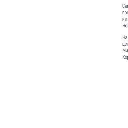
Са
по
из
Но
На
це
Ми
Ко