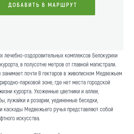
ДОБАВИТЬ В МАРШРУТ
Коллекция впечатлений
Блог путешественника
ДОБАВИТЬ В МАРШРУТ
Видеогалерея
тай
Фотогалерея
ых лечебно-оздоровительных комплексов Белокурихи
курорта, в полусотне метров от главной магистрали.
я занимает почти 8 гектаров в живописном Медвежьем
природно-парковой зоне, где нет места городской
жизни курорта. Ухоженные цветники и аллеи,
ы, лужайки и розарии, уединенные беседки,
и каскады Медвежьего ручья представляют собой
фтного искусства.