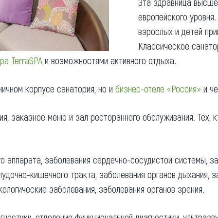
Эта здравница высшей
европейского уровня.
взрослых и детей пр
Классическое санато
ра TerraSPA
и возможностями активного отдыха.
ичном корпусе санатория, но и
бизнес-отеле «Россия»
и ч
ия, заказное меню и зал ресторанного обслуживания. Тех, 
 аппарата, заболевания сердечно-сосудистой системы, за
удочно-кишечного тракта, заболевания органов дыхания, за
кологические заболевания, заболевания органов зрения.
остики, отделение функциональной диагностики, ультразву