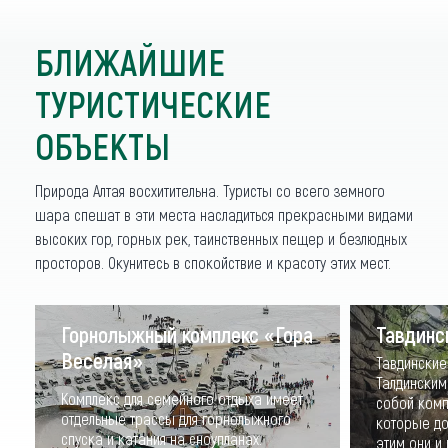
БЛИЖАЙШИЕ
ТУРИСТИЧЕСКИЕ
ОБЪЕКТЫ
Природа Алтая восхитительна. Туристы со всего земного
шара спешат в эти места насладиться прекрасными видами
высоких гор, горных рек, таинственных пещер и безлюдных
просторов. Окунитесь в спокойствие и красоту этих мест.
Горнолыжный комплекс «Гора
Тавдинс
Веселая»
Тавдинские
Талдинским
Комплекс для семейного отдыха имеет
собой комп
отдельные трассы для горнолыжного
которые до
спуска и катания на сноупланах.
этим они и