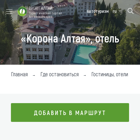
ВИЗИТ
АЛТАЙ
Автотуризм
ru
Туристический портал
Алтайского края
«Корона Алтая», отель
Форум VISIT
Цветение
Медицинский
Алтайская
ALTAI
маральника
форум
зимовка
Туры
Где побывать
Главная
Где остановиться
Гостиницы, отели
Чем заняться
Где остановиться
Где поесть
ДОБАВИТЬ В МАРШРУТ
Карта
ДОБАВИТЬ В МАРШРУТ
Новости