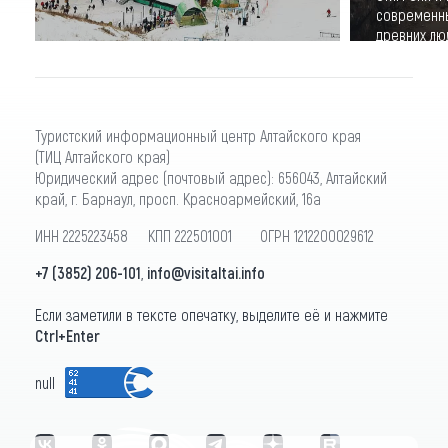
современны
древних лю
Туристский информационный центр Алтайского края
(ТИЦ Алтайского края)
Юридический адрес (почтовый адрес): 656043, Алтайский
край, г. Барнаул, просп. Красноармейский, 16а
ИНН 2225223458 КПП 222501001 ОГРН 1212200029612
+7 (3852) 206-101
,
info@visitaltai.info
Если заметили в тексте опечатку, выделите её и нажмите
Ctrl+Enter
null