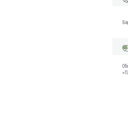
Ба
Об
«П