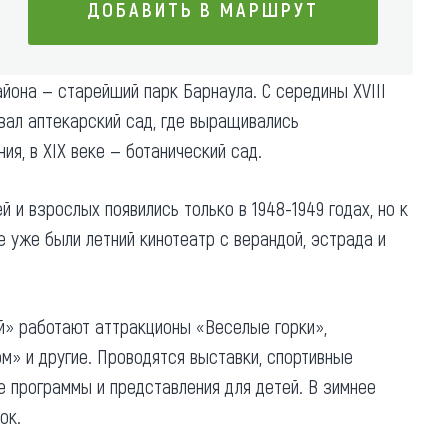
ДОБАВИТЬ В МАРШРУТ
Коллекция впечатлений
Блог путешественника
ДОБАВИТЬ В МАРШРУТ
йона — старейший парк Барнаула. С середины XVIII
Видеогалерея
вал аптекарский сад, где выращивались
тай
Фотогалерея
ия, в XIX веке — ботанический сад.
й и взрослых появились только в 1948-1949 годах, но к
е уже были летний кинотеатр с верандой, эстрада и
й» работают аттракционы «Веселые горки»,
м» и другие. Проводятся выставки, спортивные
е программы и представления для детей. В зимнее
ок.