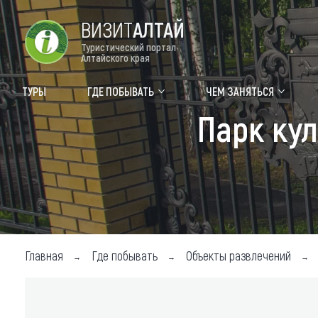
ВИЗИТ
АЛТАЙ
Туристический портал
Алтайского края
Форум VISIT ALTAI
Цвет
ТУРЫ
ГДЕ ПОБЫВАТЬ
ЧЕМ ЗАНЯТЬСЯ
Парк ку
Туры
Где
Объек
Объек
Объек
Топ т
Главная
Где побывать
Объекты развлечений
Для м