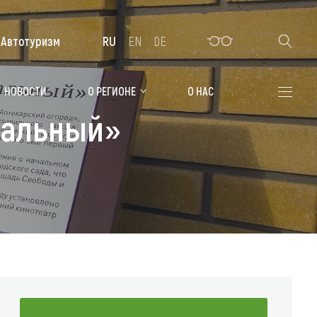
Автотуризм
RU
EN
DE
Алтайская зимовка
НОВОСТИ
О РЕГИОНЕ
О НАС
ральный»
Где остановиться
Санатории
Гостиницы, отели
Коттеджи, базы
Сельские усадьбы
Мотели, придорожные отели