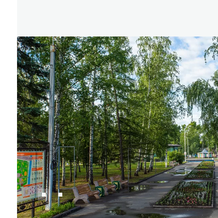
Где поесть
Кар
Нов
Рестораны
Кафе
Что 
Придорожные кафе
Другие рубрики
О нас
Реестр туроператоров
Алтайского края
Реестр туристических
агентств Алтайского края