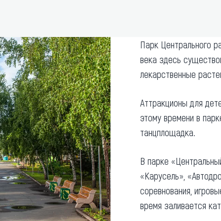
та
О регионе
ости
Общая информация
Парк Центрального ра
Как добраться
привезти (сувениры)
века здесь существо
Люди, прославившие Ал
лекарственные растен
Карты и буклеты
Аттракционы для дете
этому времени в парк
танцплощадка.
В парке «Центральны
«Карусель», «Автодро
соревнования, игровы
время заливается кат