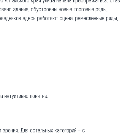
ю Алтайского края улица начала преображаться, став
овано здание, обустроены новые торговые ряды,
раздников здесь работают сцена, ремесленные ряды,
а интуитивно понятна.
 зрения. Для остальных категорий – с