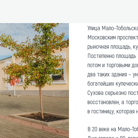
та
О регионе
ости
Общая информация
Улица Мало-Тобольска
Как добраться
привезти (сувениры)
Московским проспекто
Люди, прославившие Ал
рыночная площадь, к
Карты и буклеты
Постепенно площадь 
потом и торговыми до
два таких здания – у
богатейших купечески
Сухова серьезно пост
восстановлен, а торг
в гостиницу, которая 
В 20 веке на Мало-То