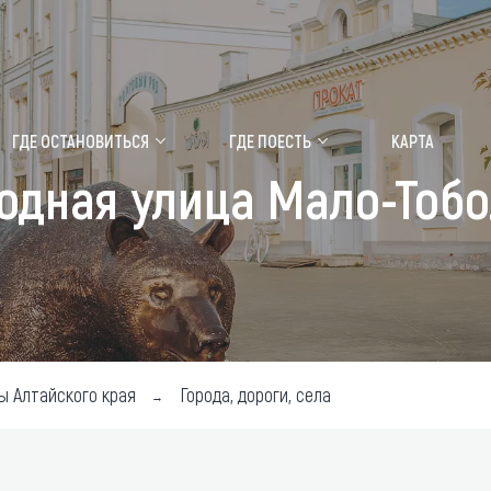
ение маральника
Медицинский форум
ГДЕ ОСТАНОВИТЬСЯ
ГДЕ ПОЕСТЬ
КАРТА
одная улица Мало-Тобо
 побывать
Чем заняться
ты природы
Календарь событий
ты истории и культуры
Аудиогид
ты развлечений
Мой маршрут
уристических мест
ы Алтайского края
Города, дороги, села
аломобильных граждан