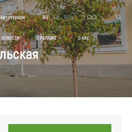
Автотуризм
RU
EN
DE
Алтайская зимовка
НОВОСТИ
О РЕГИОНЕ
О НАС
льская
Где остановиться
Санатории
Гостиницы, отели
Коттеджи, базы
Сельские усадьбы
Мотели, придорожные отели