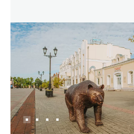
Где поесть
Кар
Нов
Рестораны
Кафе
Что 
Придорожные кафе
Другие рубрики
О нас
Реестр туроператоров
Алтайского края
Реестр туристических
агентств Алтайского края