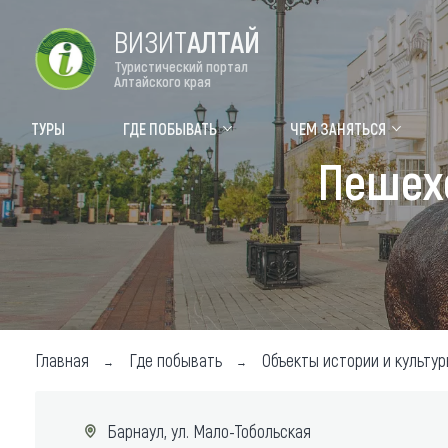
ВИЗИТ
АЛТАЙ
Туристический портал
Алтайского края
Форум VISIT ALTAI
Цвет
ТУРЫ
ГДЕ ПОБЫВАТЬ
ЧЕМ ЗАНЯТЬСЯ
Пешех
Туры
Где
Объек
Объек
Объек
Топ т
Главная
Где побывать
Объекты истории и культур
Для м
Барнаул, ул. Мало-Тобольская