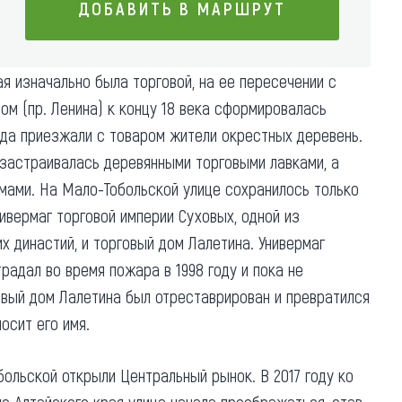
ДОБАВИТЬ В МАРШРУТ
Коллекция впечатлений
Блог путешественника
ДОБАВИТЬ В МАРШРУТ
я изначально была торговой, на ее пересечении с
Видеогалерея
м (пр. Ленина) к концу 18 века сформировалась
тай
Фотогалерея
уда приезжали с товаром жители окрестных деревень.
застраивалась деревянными торговыми лавками, а
мами. На Мало-Тобольской улице сохранилось только
нивермаг торговой империи Суховых, одной из
х династий, и торговый дом Лалетина. Универмаг
радал во время пожара в 1998 году и пока не
овый дом Лалетина был отреставрирован и превратился
носит его имя.
больской открыли Центральный рынок. В 2017 году ко