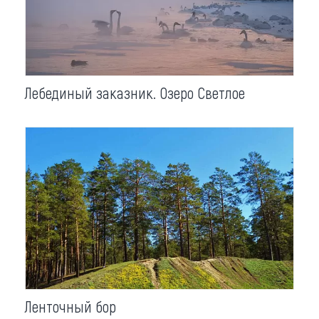
Что привезти (сувениры)
О регионе
Коллекция впечатлений
Лебединый заказник. Озеро Светлое
Другие рубрики
Ленточный бор