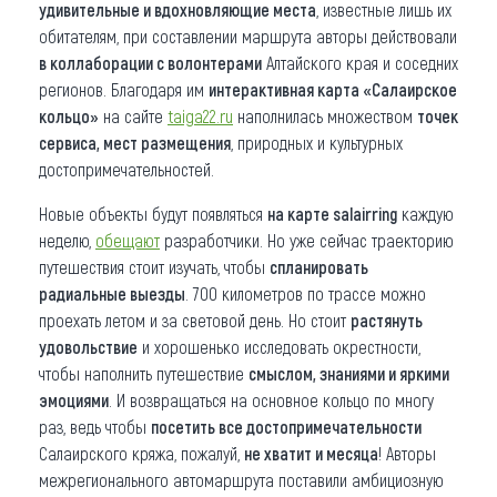
удивительные и вдохновляющие места
, известные лишь их
обитателям, при составлении маршрута авторы действовали
в коллаборации с волонтерами
Алтайского края и соседних
регионов. Благодаря им
интерактивная карта «Салаирское
кольцо»
на сайте
taiga22.ru
наполнилась множеством
точек
сервиса, мест размещения
, природных и культурных
достопримечательностей.
Новые объекты будут появляться
на карте salairring
каждую
неделю,
обещают
разработчики. Но уже сейчас траекторию
путешествия стоит изучать, чтобы
спланировать
радиальные выезды
. 700 километров по трассе можно
проехать летом и за световой день. Но стоит
растянуть
удовольствие
и хорошенько исследовать окрестности,
чтобы наполнить путешествие
смыслом, знаниями и яркими
эмоциями
. И возвращаться на основное кольцо по многу
раз, ведь чтобы
посетить все достопримечательности
Салаирского кряжа, пожалуй,
не хватит и месяца
! Авторы
межрегионального автомаршрута поставили амбициозную