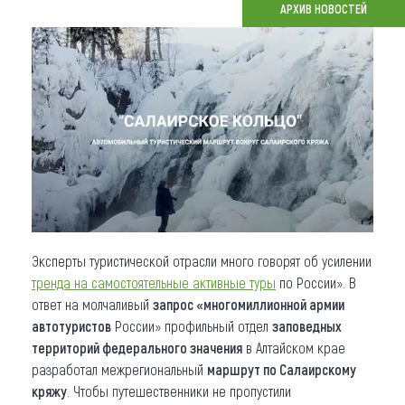
АРХИВ НОВОСТЕЙ
Что привезти (сувениры)
О регионе
Коллекция впечатлений
Другие рубрики
Эксперты туристической отрасли много говорят об усилении
тренда на самостоятельные активные туры
по России». В
ответ на молчаливый
запрос «многомиллионной армии
автотуристов
России» профильный отдел
заповедных
территорий федерального значения
в Алтайском крае
разработал межрегиональный
маршрут по Салаирскому
кряжу
. Чтобы путешественники не пропустили