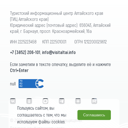
Туристский информационный центр Алтайского края
(ТИЦ Алтайского края)
Юридический адрес (почтовый адрес): 656043, Алтайский
край, г. Барнаул, просп. Красноармейский, 16а
ИНН 2225223458 КПП 222501001 ОГРН 1212200029612
+7 (3852) 206-101
,
info@visitaltai.info
Если заметили в тексте опечатку, выделите её и нажмите
Ctrl+Enter
null
Пользуясь сайтом, вы
соглашаетесь с тем, что мы
Соглашаюсь
© 2026 «visitaltai» Все права защищены.
используем файлы cookies.