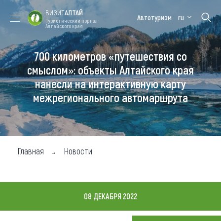
ВИЗИТ
АЛТАЙ
Автотуризм
ru
Туристический портал
Алтайского края
700 километров «путешествия со
Форум VISIT
Цветение
Медицинский
Алтайская
ALTAI
маральника
форум
зимовка
смыслом»: объекты Алтайского края
нанесли на интерактивную карту
Туры
межрегионального автомаршрута
Где побывать
Чем заняться
Где остановиться
Главная
Новости
Где поесть
Карта
08 ДЕКАБРЯ 2022
Новости