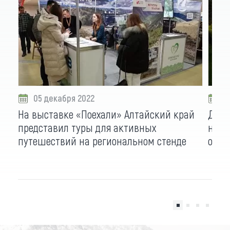
05 декабря 2022
0
На выставке «Поехали» Алтайский край
Для 
представил туры для активных
нацп
путешествий на региональном стенде
отде