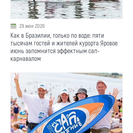
Что привезти (сувениры)
О регионе
29 июн 2026
Как в Бразилии, только по воде: пяти
Коллекция впечатлений
тысячам гостей и жителей курорта Яровое
Другие рубрики
июнь запомнится эффектным сап-
карнавалом