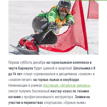
Что привезти (сувениры)
О регионе
Коллекция впечатлений
Другие рубрики
Первая суббота декабря
на горнолыжном комплексе в
черте Барнаула
будет шумной и азартной.
Школьники с 8
до 14 лет
станут соревноваться в дисциплинах «слалом» и
«слалом-гигант»
на горных лыжах и сноуборде
.
Начинающие в рамках
фестиваля «Алтайская зимовка»
смогут получить бесплатный
мастер-класс по технике
катания
у профессионального инструктора.
Заявки на
участие в
первенствах
спортшколы «Горные лыжи»