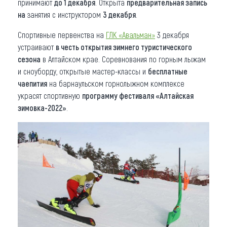
принимают
до 1 декабря
. Открыта
предварительная запись
н
а
занятия с инструктором
3 декабря
.
Спортивные первенства на
ГЛК «Авальман»
3 декабря
устраивают
в честь открытия зимнего туристического
сезона
в Алтайском крае. Соревнования по горным лыжам
и сноуборду, открытые мастер-классы и
бесплатные
чаепития
на барнаульском горнолыжном комплексе
украсят спортивную
программу фестиваля «Алтайская
зимовка-2022»
.