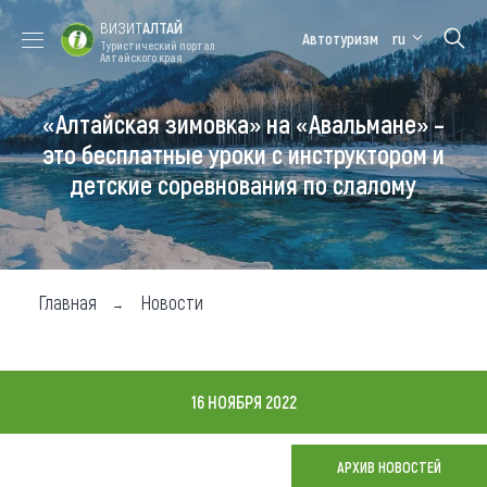
ВИЗИТ
АЛТАЙ
Автотуризм
ru
Туристический портал
Алтайского края
«Алтайская зимовка» на «Авальмане» –
Форум VISIT
Цветение
Медицинский
Алтайская
ALTAI
маральника
форум
зимовка
это бесплатные уроки с инструктором и
детские соревнования по слалому
Туры
Где побывать
Чем заняться
Главная
Новости
Где остановиться
Где поесть
16 НОЯБРЯ 2022
Карта
АРХИВ НОВОСТЕЙ
Новости