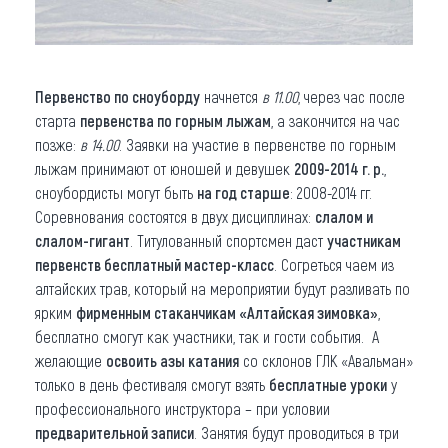
Первенство по сноуборду
начнется
в 11.00
, через час после
старта
первенства по горным лыжам
, а закончится на час
позже:
в 14.00
. Заявки на участие в первенстве по горным
лыжам принимают от юношей и девушек
2009-2014 г. р.
,
сноубордисты могут быть
на год старше
: 2008-2014 гг.
Соревнования состоятся в двух дисциплинах:
слалом и
слалом-гигант
. Титулованный спортсмен даст
участникам
первенств
бесплатный мастер-класс
. Согреться чаем из
алтайских трав, который на мероприятии будут разливать по
ярким
фирменным стаканчикам «Алтайская зимовка»
,
бесплатно смогут как участники, так и гости события. А
желающие
освоить азы катания
со склонов ГЛК «Авальман»
только в день фестиваля смогут взять
бесплатные уроки
у
профессионального инструктора – при условии
предварительной записи
. Занятия будут проводиться в три