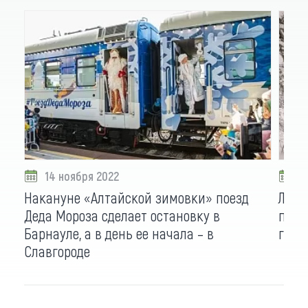
14 ноября 2022
1
Накануне «Алтайской зимовки» поезд
Лыжн
Деда Мороза сделает остановку в
перв
Барнауле, а в день ее начала – в
гонк
Славгороде