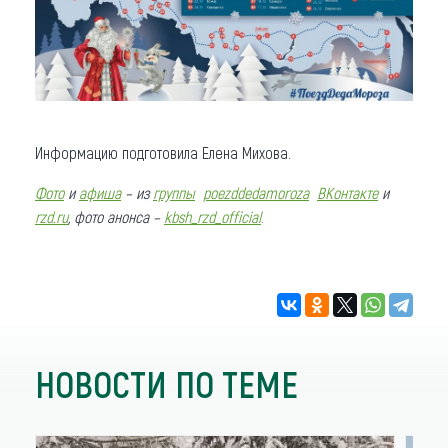
Информацию подготовила Елена Михова.
Фото
и
афиша
– из
группы
poezddedamoroza
ВКонтакте
и
rzd.ru
, фото анонса –
kbsh_rzd_official
.
НОВОСТИ ПО ТЕМЕ