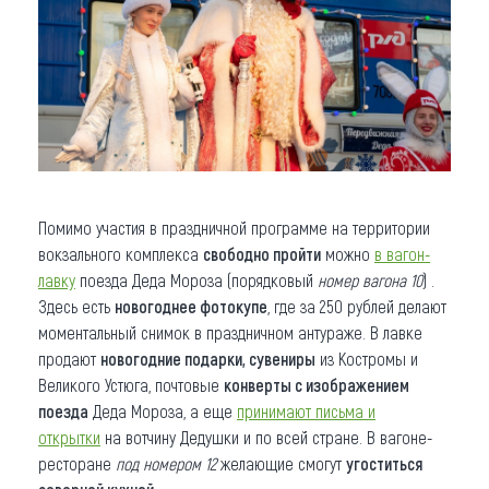
Помимо участия в праздничной программе на территории
вокзального комплекса
свободно пройти
можно
в вагон-
лавку
поезда Деда Мороза (порядковый
номер вагона 10
) .
Здесь есть
новогоднее фотокупе
, где за 250 рублей делают
моментальный снимок в праздничном антураже. В лавке
продают
новогодние подарки, сувениры
из Костромы и
Великого Устюга, почтовые
конверты с изображением
поезда
Деда Мороза, а еще
принимают письма и
открытки
на вотчину Дедушки и по всей стране. В вагоне-
ресторане
под номером 12
желающие смогут
угоститься