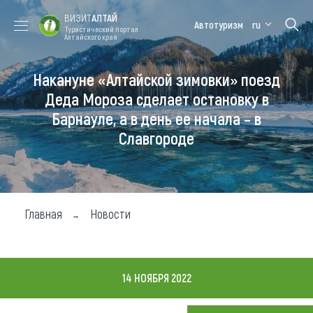
ВИЗИТ
АЛТАЙ
Автотуризм
ru
Туристический портал
Алтайского края
Накануне «Алтайской зимовки» поезд
Форум VISIT
Цветение
Медицинский
Алтайская
ALTAI
маральника
форум
зимовка
Деда Мороза сделает остановку в
Барнауле, а в день ее начала – в
Туры
Славгороде
Где побывать
Чем заняться
Где остановиться
Главная
Новости
Где поесть
Карта
14 НОЯБРЯ 2022
Новости