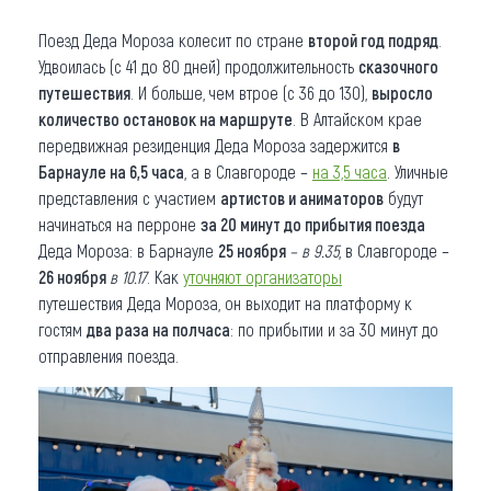
Поезд Деда Мороза колесит по стране
второй год подряд
.
Удвоилась (с 41 до 80 дней) продолжительность
сказочного
путешествия
. И больше, чем втрое (с 36 до 130),
выросло
количество остановок на маршруте
. В Алтайском крае
передвижная резиденция Деда Мороза задержится
в
Барнауле на 6,5 часа
, а в Славгороде –
на 3,5 часа
. Уличные
представления с участием
артистов и аниматоров
будут
начинаться на перроне
за 20 минут до прибытия поезда
Деда Мороза: в Барнауле
25 ноября
– в 9.35
, в Славгороде –
26 ноября
в 10.17
. Как
уточняют организаторы
путешествия Деда Мороза, он выходит на платформу к
гостям
два раза на полчаса
: по прибытии и за 30 минут до
отправления поезда.