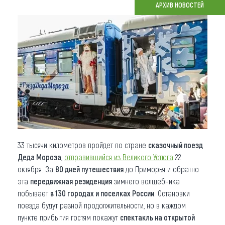
АРХИВ НОВОСТЕЙ
Что привезти (сувениры)
О регионе
Коллекция впечатлений
Другие рубрики
33 тысячи километров пройдет по стране
сказочный поезд
Деда Мороза
,
отправившийся из Великого Устюга
22
октября. За
80 дней путешествия
до Приморья и обратно
эта
передвижная резиденция
зимнего волшебника
побывает
в 130 городах и поселках России
. Остановки
поезда будут разной продолжительности, но в каждом
пункте прибытия гостям покажут
спектакль на открытой