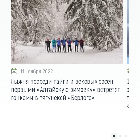
11 ноября 2022
1
Лыжня посреди тайги и вековых сосен:
Фест
первыми «Алтайскую зимовку» встретят
объе
гонками в тягунской «Берлоге»
путе
края