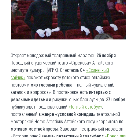
Откроет молодежный театральный марафон
26 ноября
Народный студенческий театр «Стрекоза» Алтайского
института культуры (АГИК). Спектакль
0+
«Солнечный
зайчик»
покажет «красоту детского стиха алтайских
поэтов» и
мир глазами ребенка
– полный «удивлений,
загадок и вопросов». В постановке есть
интервью с
реальными детьми
и рисунки юных барнаульцев.
27 ноября
публику ждет предновогодний
«Теплый автобус»
,
поставленный
в жанре «условной комедии»
театральной
мастерской Homo Artisticus Алтайского госуниверситета
по
мотивам местной прозы
. Завершит театральный марафон
«Истории одной земли»
детективный трагифарс
«Повод для