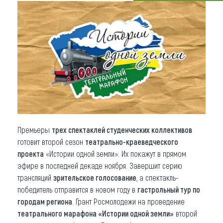
Что привезти (сувениры)
О регионе
Коллекция впечатлений
Другие рубрики
Премьеры
трех спектаклей студенческих коллективов
готовит второй сезон
театрально-краеведческого
проекта
«Истории одной земли». Их покажут в прямом
эфире в последней декаде ноября. Завершит серию
трансляций
зрительское голосование
, а спектакль-
победитель отправится в новом году в
гастрольный тур по
городам региона
. Грант Росмолодежи на проведение
театрального марафона «Истории одной земли»
второй