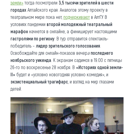
земли»
тогда посмотрели
3,5 тысячи зрителей в шести
городах
Алтайского края. Аналогов этому проекту в
театральном мире пока нет,
подчеркивают
в АлтГУ. В
условиях пандемии
второй молодежный театральный
марафон
начнется в онлайне, а финиширует настоящими
гастролями по региону
. В тур отправится спектакль-
победитель –
лидер зрительского голосования
.
Освобождайте для онлайн-показов вечер
а
последнего
ноябрьского уикенда
. К экранам садимся в 19.00 с пятницы
26-го по воскресенье 28 ноября. В
«Историях одной земли-
II»
будет и «условно новогодняя условно комедия», и
экзистенциальный трагифарс
, и взгляд на мир глазами
детей.