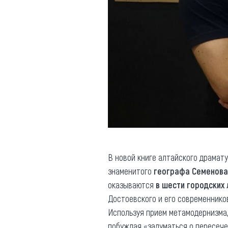
В новой книге алтайского драмат
знаменитого
географа Семенова
оказываются
в шести городских
Достоевского и его современнико
Используя прием метамодернизма
побуждая «задуматься о пересече