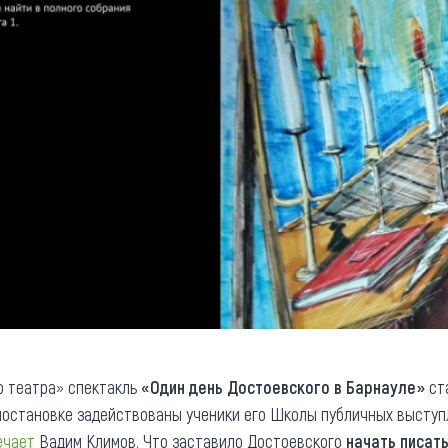
о театра» спектакль
«Один день Достоевского в Барнауле»
ст
остановке задействованы ученики его Школы публичных выступл
ечает
Вадим Климов. Что заставило Достоевского
начать писат