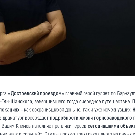
урга
«Достоевский проездом»
главный герой гуляет по Барнаулу
-Тян-Шанского
, завершившего тогда очередное путешествие. П
 локациях
– как сохранившихся доныне, так и уже исчезнувших.
в драматург воссоздает
подробности жизни горнозаводского 
, Вадим Климов наполняет реплики героев
сегодняшними объек
нии эпох и событий». Эту авторскую трактовку одного из самых