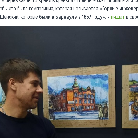
. А через какое-то время в краевой столице может появиться и
с
тобы это была композиция, которая называется
«Горные инженер
-Шанский, которые
были в Барнауле в 1857 году
», –
пишет
в сво