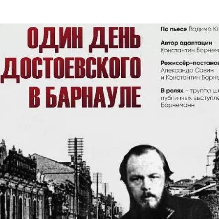
та
О регионе
ости
Общая информация
Как добраться
привезти (сувениры)
Люди, прославившие Ал
Карты и буклеты