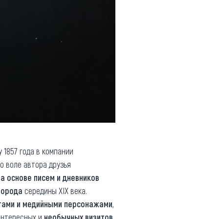
 1857 года в компании
о воле автора друзья
На основе
писем и дневников
города
середины ХIХ века.
тами и медийными персонажами
,
 интересных и
необычных визитов