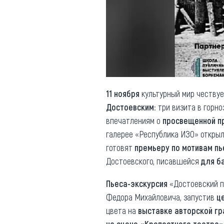
Обращения граждан
Противодействие коррупции
11 ноября
культурный мир честву
Достоевским
: три визита в горн
впечатлениям о
просвещенной п
галерее «Республика ИЗО» откры
готовят
премьеру по мотивам п
Достоевского, писавшейся
для б
Пьеса-экскурсия
«Достоевский п
Федора Михайловича, запустив
ц
цвета на
выставке авторской г