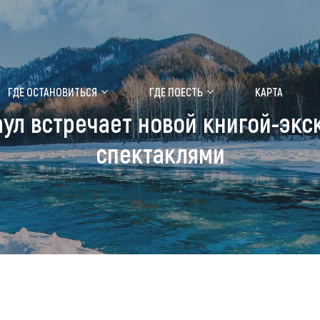
ение маральника
Медицинский форум
ГДЕ ОСТАНОВИТЬСЯ
ГДЕ ПОЕСТЬ
КАРТА
ул встречает новой книгой-экск
 побывать
Чем заняться
спектаклями
ты природы
Календарь событий
ты истории и культуры
Аудиогид
ты развлечений
Мой маршрут
уристических мест
аломобильных граждан