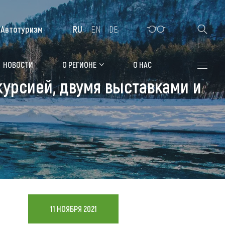
Автотуризм
RU
EN
DE
Алтайская зимовка
НОВОСТИ
О РЕГИОНЕ
О НАС
урсией, двумя выставками и
Где остановиться
Санатории
Гостиницы, отели
Коттеджи, базы
Сельские усадьбы
Мотели, придорожные отели
11 НОЯБРЯ 2021