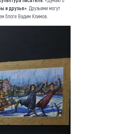
кульптура писателя
: «Думаю о
ы и друзья»
. Друзьями могут
ем блоге Вадим Климов.