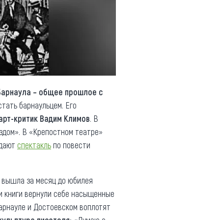
Барнаула – общее прошлое с
тать барнаульцем. Его
арт-критик Вадим Климов
. В
здом». В «Крепостном театре»
 дают
спектакль
по повести
 вышла за месяц до юбилея
и книги вернули себе насыщенные
арнауле и Достоевском воплотят