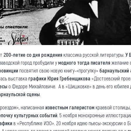
ет
200-летие со дня рождения
классика русской литературы.
У 
озаводской город пробудили у
модного тогда писателя
желание с
ровинции
посвятил свою новую книгу-«прогулку»
барнаульский 
лась выставка
графики Юрия Гребенщикова
«Достоевский прое
ьесы
о Федоре Михайловиче. А в «Шишковке» в день его юбилея
арнаульской сцены
.
роездом», написанная
известным галеристом
краевой столицы,
епочку культурных событий
. 5 ноября монохромные иллюстраци
рафики
в «Республике ИЗО». 20 ноября идею пьесы-экскурсии о Б