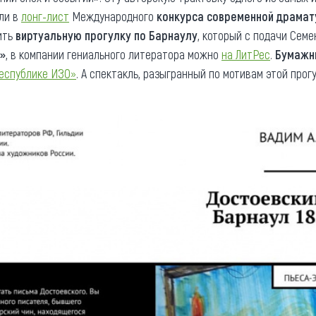
ли в
лонг-лист
Международного
конкурса современной драмат
ить
виртуальную прогулку по Барнаулу
, который с подачи Сем
»
, в компании гениального литератора можно
на ЛитРес
.
Бумажны
еспублике ИЗО»
. А спектакль, разыгранный по мотивам этой прог