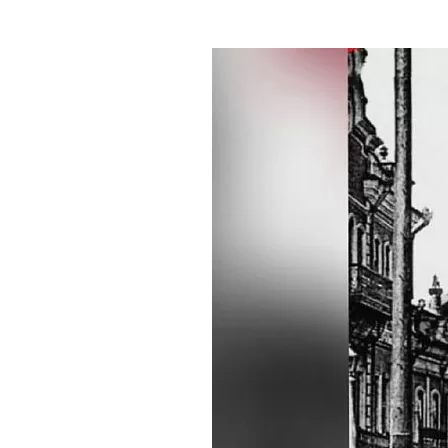
Где поесть
Кар
Нов
Рестораны
Кафе
Что 
Придорожные кафе
Другие рубрики
О нас
Реестр туроператоров
Алтайского края
Реестр туристических
агентств Алтайского края