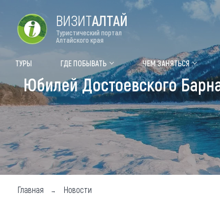
ВИЗИТ
АЛТАЙ
Туристический портал
Алтайского края
Форум VISIT ALTAI
Цвет
ТУРЫ
ГДЕ ПОБЫВАТЬ
ЧЕМ ЗАНЯТЬСЯ
Юбилей Достоевского Барна
Туры
Где
Объек
Объек
Объек
Топ т
Для м
Главная
Новости